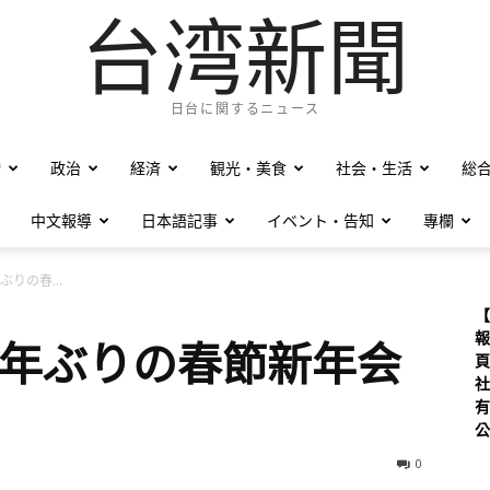
台湾新聞
日台に関するニュース
僑
政治
経済
観光・美食
社会・生活
総
中文報導
日本語記事
イベント・告知
專欄
りの春...
【
報
3年ぶりの春節新年会
頁
社
有
公
0