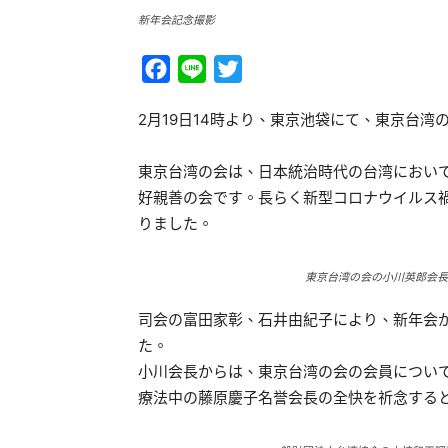
新年会記念撮影
Facebook
Line
Twitter
2月19日14時より、東京池袋にて、東京台湾
東京台湾の会は、日本統治時代の台湾におい
好親善の会です。長らく新型コロナウイルス
りました。
東京台湾の会の小川英郎会長
司会の富田家彰、石井由紀子により、新年会
た。
小川会長からは、東京台湾の会の会員につい
療法中の藤原慶子名誉会長の全快を祈念する