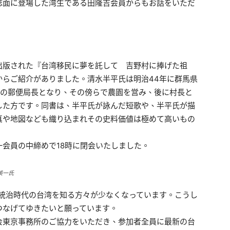
誌面に登場した湾生である田隆吉会員からもお話をいただ
出版された『台湾移民に夢を託して 吉野村に捧げた祖
からご紹介がありました。清水半平氏は明治44年に群馬県
村の郵便局長となり、その傍らで農園を営み、後に村長と
した方です。同書は、半平氏が詠んだ短歌や、半平氏が描
真や地図なども織り込まれその史料価値は極めて高いもの
会員の中締めで18時に閉会いたしました。
英一氏
本統治時代の台湾を知る方々が少なくなっています。こうし
つなげてゆきたいと願っています。
会東京事務所のご協力をいただき、参加者全員に最新の台