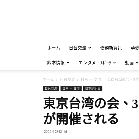
ホーム
日台交流
僑務新資訊
華
熊本情報
エンタメ・ｽﾎﾟｰﾂ
動画
ホーム
日台交流
日台 ー 交流
東京台湾の会、3年ぶ
日台交流
日台 ー 交流
日本語記事
東京台湾の会、
が開催される
2022年2月21日