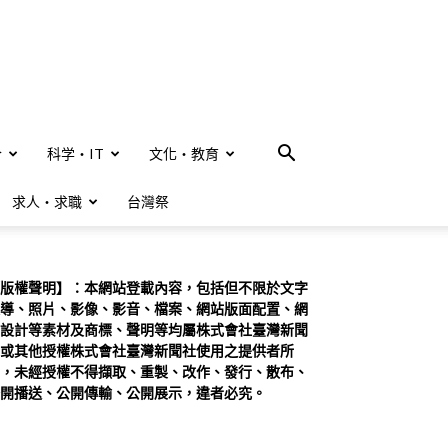
合
科学・IT
文化・教育
求人・求職
台灣祭
版權聲明】：本網站登載內容，包括但不限於文字
導、照片、影像、影音、檔案、網站版面配置、網
設計等素材及商標、聲明等均屬株式會社臺灣新聞
或其他授權株式會社臺灣新聞社使用之提供者所
，未經授權不得擷取、重製、改作、發行、散布、
開播送、公開傳輸、公開展示，違者必究。