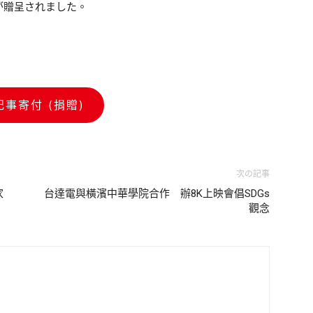
が贈呈されました。
記事寄付 (捐贈)
次の記事
家
台達電與橫濱中華學院合作 辦8K上映會倡SDGs
觀念