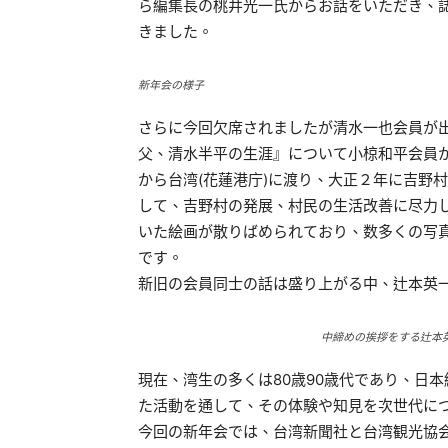
ら編集長の桃井光一氏からお話をいただき、
きました。
新年会の様子
さらに今回欠席されましたが清水一也会員が
父、清水半平の生涯』について小椋和平会員
から台湾(花蓮港庁)に渡り、大正２年に吉野
して、吉野村の発展、村民の生活改善に尽力
いた絵画が散りばめられており、数多くの写
です。
新旧の会員同士の話は盛り上がる中、辻本英一
中締めの挨拶をする辻本
現在、湾生の多くは80歳90歳代であり、日
た活動を通して、その体験や知見を次世代に
今回の新年会では、台湾新聞社と台湾観光協