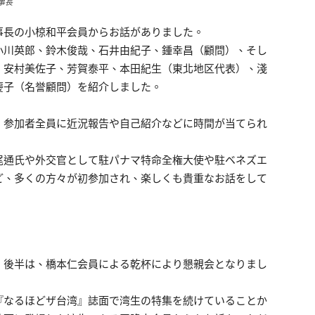
事長
事長の小椋和平会員からお話がありました。
小川英郎、鈴木俊哉、石井由紀子、鍾幸昌（顧問）、そし
、安村美佐子、芳賀泰平、本田紀生（東北地区代表）、淺
慶子（名誉顧問）を紹介しました。
、参加者全員に近況報告や自己紹介などに時間が当てられ
尾通氏や外交官として駐パナマ特命全権大使や駐ベネズエ
ど、多くの方々が初参加され、楽しくも貴重なお話をして
、後半は、橋本仁会員による乾杯により懇親会となりまし
『なるほどザ台湾』誌面で湾生の特集を続けていることか