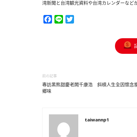
湾新聞と台湾観光資料や台湾カレンダーなど
Facebook
Line
Twitter
前の記事
專訪黑熊甜慶老闆千康浩 斜槓人生全因懷念
鄉味
taiwannp1