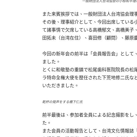
一般財団法人台湾協会の小椋和平理
また来賓挨拶では、一般財団法人台湾協会理
その後、理事紹介として、今回出席している
て諸事情で欠席している高橋郁文、高橋美子
田拓未（台湾在住）、喜田修（顧問）、藤原
今回の新年会の前半は「会員報告会」として
ました。
とくに和敬塾の重鎮で松尾歯科医院院長の松
ラ特命全権大使を歴任された下荒地修二氏な
いただきました。
乾杯の発声をする橋下仁氏
前半最後は、参加者全員による記念撮影をし
た。
また会員の活動報告として、台湾文化情報誌