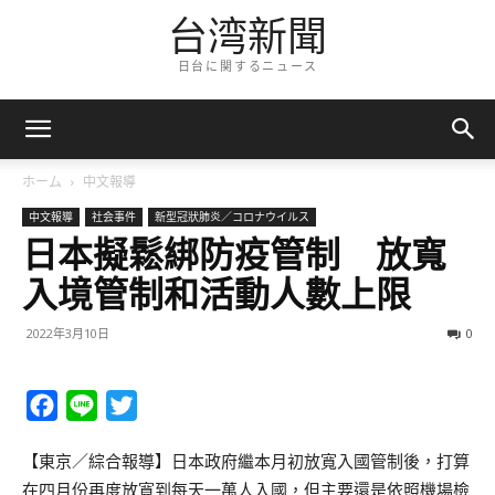
台湾新聞
日台に関するニュース
ホーム
中文報導
中文報導
社会事件
新型冠狀肺炎／コロナウイルス
日本擬鬆綁防疫管制 放寬
入境管制和活動人數上限
2022年3月10日
0
Facebook
Line
Twitter
【東京／綜合報導】日本政府繼本月初放寬入國管制後，打算
在四月份再度放寬到每天一萬人入國，但主要還是依照機場檢