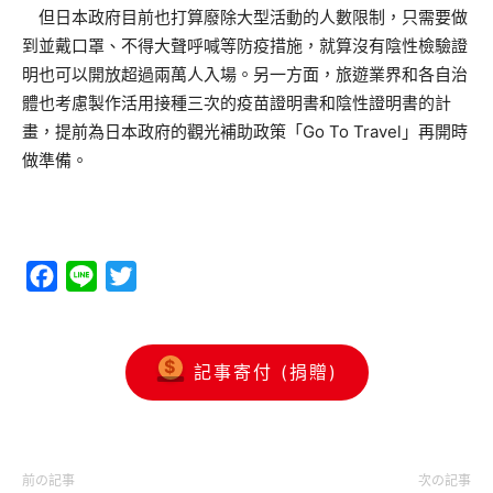
但日本政府目前也打算廢除大型活動的人數限制，只需要做
到並戴口罩、不得大聲呼喊等防疫措施，就算沒有陰性檢驗證
明也可以開放超過兩萬人入場。另一方面，旅遊業界和各自治
體也考慮製作活用接種三次的疫苗證明書和陰性證明書的計
畫，提前為日本政府的觀光補助政策「Go To Travel」再開時
做準備。
Facebook
Line
Twitter
記事寄付 (捐贈)
前の記事
次の記事