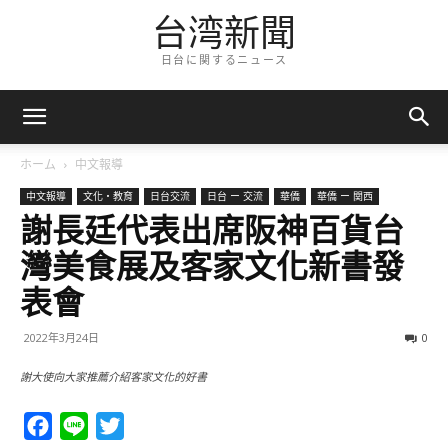
台湾新聞
日台に関するニュース
ホーム
中文報導
中文報導
文化・教育
日台交流
日台 ー 交流
華僑
華僑 ー 関西
謝長廷代表出席阪神百貨台
灣美食展及客家文化新書發
表會
2022年3月24日
0
謝大使向大家推薦介紹客家文化的好書
Facebook
Line
Twitter