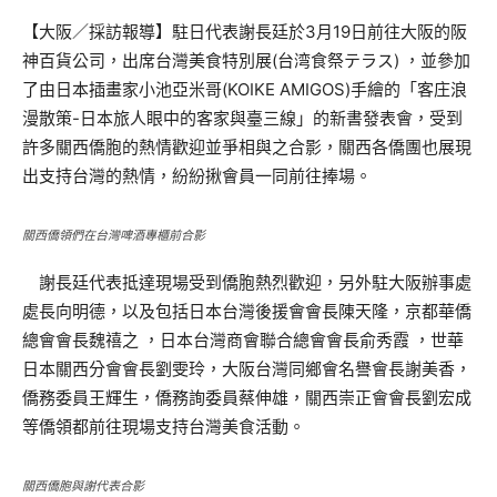
【大阪／採訪報導】駐日代表謝長廷於3月19日前往大阪的阪
神百貨公司，出席台灣美食特別展(台湾食祭テラス) ，並參加
了由日本插畫家小池亞米哥(KOIKE AMIGOS)手繪的「客庄浪
漫散策-日本旅人眼中的客家與臺三線」的新書發表會，受到
許多關西僑胞的熱情歡迎並爭相與之合影，關西各僑團也展現
出支持台灣的熱情，紛紛揪會員一同前往捧場。
關西僑領們在台灣啤酒專櫃前合影
謝長廷代表抵達現場受到僑胞熱烈歡迎，另外駐大阪辦事處
處長向明德，以及包括日本台灣後援會會長陳天隆，京都華僑
總會會長魏禧之 ，日本台灣商會聯合總會會長俞秀霞 ，世華
日本關西分會會長劉雯玲，大阪台灣同鄉會名譽會長謝美香，
僑務委員王輝生，僑務詢委員蔡伸雄，關西崇正會會長劉宏成
等僑領都前往現場支持台灣美食活動。
關西僑胞與謝代表合影