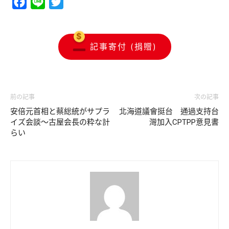
Facebook
Line
Twitter
記事寄付 (捐贈)
前の記事
次の記事
安倍元首相と蔡総統がサプラ
北海道議會挺台 通過支持台
イズ会談～古屋会長の粋な計
灣加入CPTPP意見書
らい