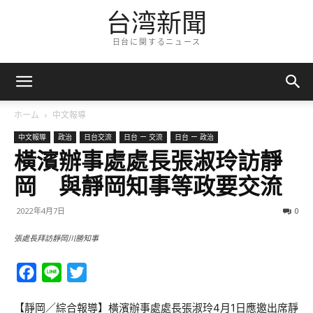
台湾新聞
日台に関するニュース
ホーム
中文報導
中文報導
政治
日台交流
日台 ー 交流
日台 ー 政治
橫濱辦事處處長張淑玲訪靜
岡 與靜岡知事等政要交流
2022年4月7日
0
張處長拜訪靜岡川勝知事
Facebook
Line
Twitter
【靜岡／綜合報導】橫濱辦事處處長張淑玲4月1日應邀出席靜