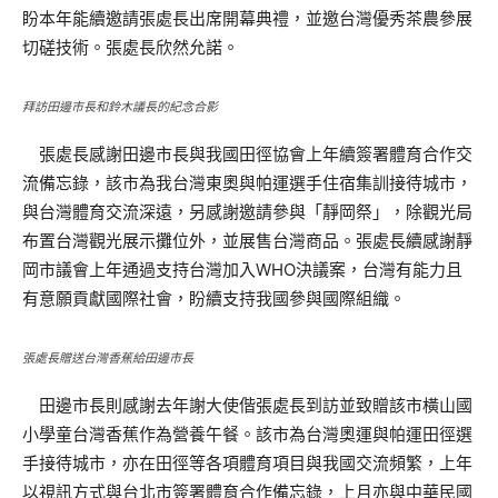
盼本年能續邀請張處長出席開幕典禮，並邀台灣優秀茶農參展
切磋技術。張處長欣然允諾。
拜訪田邊市長和鈴木議長的紀念合影
張處長感謝田邊市長與我國田徑協會上年續簽署體育合作交
流備忘錄，該市為我台灣東奧與帕運選手住宿集訓接待城市，
與台灣體育交流深遠，另感謝邀請參與「靜岡祭」，除觀光局
布置台灣觀光展示攤位外，並展售台灣商品。張處長續感謝靜
岡市議會上年通過支持台灣加入WHO決議案，台灣有能力且
有意願貢獻國際社會，盼續支持我國參與國際組織。
張處長贈送台灣香蕉給田邊市長
田邊市長則感謝去年謝大使偕張處長到訪並致贈該市橫山國
小學童台灣香蕉作為營養午餐。該市為台灣奧運與帕運田徑選
手接待城市，亦在田徑等各項體育項目與我國交流頻繁，上年
以視訊方式與台北市簽署體育合作備忘錄，上月亦與中華民國