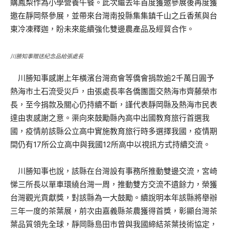
購鳳梨作為小學營養午餐。此次繼去年首度獲邀參展後再度獲
邀在靜岡祭參展，並帶來台灣南投縣集集鎮千山之丘香蕉與台
東冷凍釋迦，盼未來能續強化雙邊農產品及經貿合作。
川勝知事贈送紀念品給張處長
川勝知事感謝上年橫濱台灣商會等僑會捐款逾2千萬日圓予
熱海市土石流受災戶，由張處長率各僑團面交熱海市齊藤榮市
長，至今捐款及關心仍持續不斷，謹代表靜岡縣及熱海市民表
達由衷感謝之意。渠向來鼓勵縣內高中出國教育旅行首選我
國，疫情前該縣公立高中實施教育旅行時多選擇我國，疫情期
間仍有17所公立高中與我國12所高中以視訊方式持續交流。
川勝知事也說，該縣在台灣設有事務所推動雙邊交流，宮崎
悌三所長以單車環繞台灣一周，推動雙方交流不遺餘力，榮獲
台灣觀光貢獻獎，對該縣為一大鼓勵。續說明本年該縣將舉辦
三年一度的茶葉展，前次由嘉義縣茶農獲得首獎，彰顯台灣茶
葉品質領先全球，靜岡縣島田市曾與我國締結茶葉技術協定，