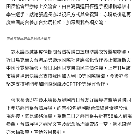
田徑協會舉辦線上交流會，由台灣奧運田徑選手視訊指導該市
學生選手，感謝張處長亦以視訊方式與會祝賀，亦盼疫後能再
度率團訪台參加台北馬拉松，加深與我各項交流。
張處長贈送紀念品給鈴木議長
鈴木議長感謝疫情期間台灣援贈口罩與防護衣等醫療物資，
近日烏克蘭與台海局勢顯示國際社會應強化合作遏止俄羅斯與
中國等霸權擴張，台日兩國同享自由民主價值觀，上年11月該
市議會通過決議案支持我國加入WHO等國際組織，今後亦將
堅定支持我國參加國際組織及CPTPP等經貿合作。
張處長隨即在鈴木議長及靜岡市日台友好議員連盟議員陪同
下參訪靜岡祭台灣展場，約有40名靜岡縣台灣總會僑胞於現
場迎接，氣氛熱絡溫馨。為期三日之靜岡祭共計有58萬人到場
參觀，台灣展場之觀光文宣及紀念品均被索取一空，當地媒體
亦大幅報導，宣傳效果良好。