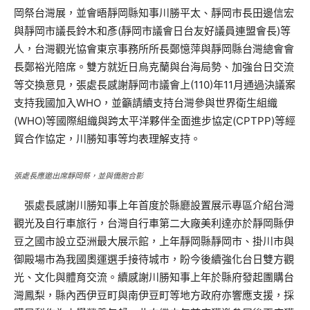
岡祭台灣展，並會晤靜岡縣知事川勝平太、靜岡市長田邊信宏
與靜岡市議長鈴木和彥(靜岡市議會日台友好議員連盟會長)等
人，台灣觀光協會東京事務所所長鄭憶萍與靜岡縣台灣總會會
長鄭裕光陪席。雙方就近日烏克蘭與台海局勢、加強台日交流
等交換意見，張處長感謝靜岡市議會上(110)年11月通過決議案
支持我國加入WHO，並籲請續支持台灣參與世界衛生組織
(WHO)等國際組織與跨太平洋夥伴全面進步協定(CPTPP)等經
貿合作協定，川勝知事等均表理解支持。
張處長應邀出席靜岡祭，並與僑胞合影
張處長感謝川勝知事上年首度於縣廳設置展示專區介紹台灣
觀光及自行車旅行，台灣自行車第二大廠美利達亦於靜岡縣伊
豆之國市設立亞洲最大展示館，上年靜岡縣靜岡市、掛川市與
御殿場市為我國奧運選手接待城市，盼今後續強化台日雙方觀
光、文化與體育交流。續感謝川勝知事上年於縣府發起團購台
灣鳳梨，縣內西伊豆町與南伊豆町等地方政府亦響應支援，採