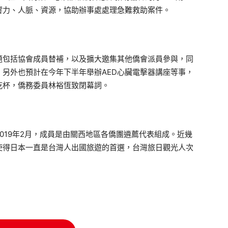
響力、人脈、資源，協助辦事處處理急難救助案件。
包括協會成員替補，以及擴大邀集其他僑會派員參與，同
另外也預計在今年下半年舉辦AED心臟電擊器講座等事，
乾杯，僑務委員林裕恆致閉幕詞。
19年2月，成員是由關西地區各僑團遴薦代表組成。近幾
使得日本一直是台灣人出國旅遊的首選，台灣旅日觀光人次