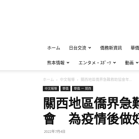
ホーム
日台交流
僑務新資訊
華
熊本情報
エンタメ・ｽﾎﾟｰﾂ
動画
ホーム
中文報導
關西地區僑界急難救助協會年...
中文報導
華僑
華僑 ー 関西
關西地區僑界急
會 為疫情後做
2022年7月4日