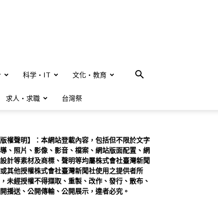
合
科学・IT
文化・教育
求人・求職
台灣祭
版權聲明】：本網站登載內容，包括但不限於文字
導、照片、影像、影音、檔案、網站版面配置、網
設計等素材及商標、聲明等均屬株式會社臺灣新聞
或其他授權株式會社臺灣新聞社使用之提供者所
，未經授權不得擷取、重製、改作、發行、散布、
開播送、公開傳輸、公開展示，違者必究。