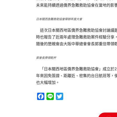
未來能持續透過僑界急難救助協會在當地的影
日本關西急難救助協會舉辦年度大會
這次日本關西地區僑界急難救助協會討論議題
時也報告了近兩年處理急難救助案件經驗分享，
隨後的懇親會由大阪中華總會會長郭重信帶領
郭會長帶領乾杯
「日本關西地區僑界急難救助協會」成立於20
年來因免簽證、距離近、密集的台日航班等，
也大幅增加。
Facebook
Line
Twitter