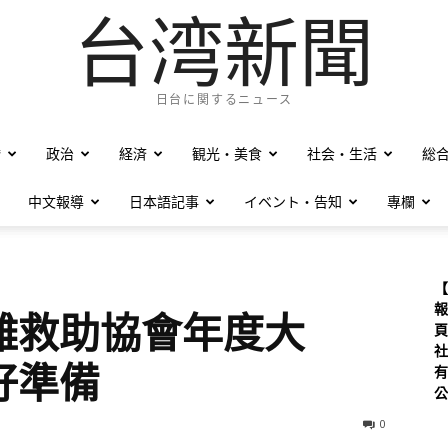
台湾新聞
日台に関するニュース
僑
政治
経済
観光・美食
社会・生活
総
中文報導
日本語記事
イベント・告知
專欄
【
報
難救助協會年度大
頁
社
好準備
有
公
0