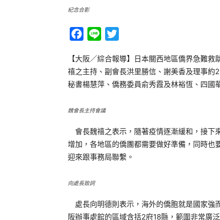
紀念合影
Facebook
Line
Twitter
【大阪／綜合報導】日本關西地區僑界急難救助
禧之主持、副會長洪里勝信、謝美香及理事約2
秘書楊慧萍、僑務委員俞秀霞及林裕恆、四國
魏會長主持會議
會長魏禧之表示，隨著疫情逐漸緩和，接下來
增加，各地區的僑團都需要做好準備，同時也
迎來跟事務局聯繫。
向處長致詞
處長向明德則表示，海外的僑胞就是國家強而
阪辦事處館的區域含括2府18縣，範圍非常廣