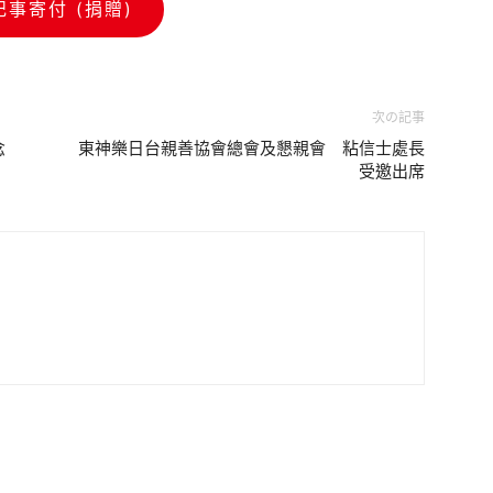
記事寄付 (捐贈)
次の記事
念
東神樂日台親善協會總會及懇親會 粘信士處長
受邀出席