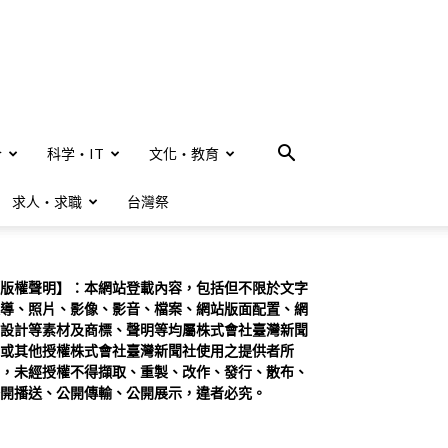
合
科学・IT
文化・教育
求人・求職
台灣祭
版權聲明】：本網站登載內容，包括但不限於文字
導、照片、影像、影音、檔案、網站版面配置、網
設計等素材及商標、聲明等均屬株式會社臺灣新聞
或其他授權株式會社臺灣新聞社使用之提供者所
，未經授權不得擷取、重製、改作、發行、散布、
開播送、公開傳輸、公開展示，違者必究。