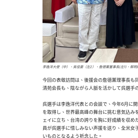
李逸洋大使（中）、吳佳晏（左2）、詹德薰董事長(左1)、蔡明
今回の表敬訪問は、後援会の詹德薰理事長も
清苑会長も、陰ながら人脈を活かして呉選手
呉選手は李逸洋代表との会談で、今年6月に
を取得し、世界最高峰の舞台に挑む意気込み
ェイに立ち、台湾の誇りを胸に好成績を収め
員が呉選手に惜しみない声援を送り、全米女
いものとなるよう祈念した。