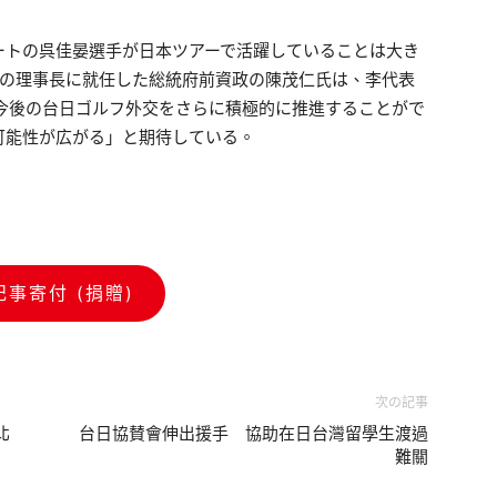
ートの呉佳晏選手が日本ツアーで活躍していることは大き
会の理事長に就任した総統府前資政の陳茂仁氏は、李代表
今後の台日ゴルフ外交をさらに積極的に推進することがで
可能性が広がる」と期待している。
記事寄付 (捐贈)
次の記事
北
台日協賛會伸出援手 協助在日台灣留學生渡過
難關