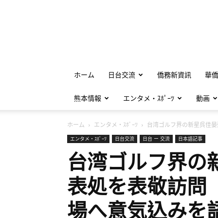
ホーム
日台交流
僑務新資訊
華
熊本情報
エンタメ・ｽﾎﾟｰﾂ
動画
ホーム
エンタメ・ｽﾎﾟｰﾂ
台湾ゴルフ界の新星呉佳晏選.
エンタメ・ｽﾎﾟｰﾂ
日台交流
日台 ー 交流
日本語記事
台湾ゴルフ界の
表処を表敬訪問
場へ意気込みを