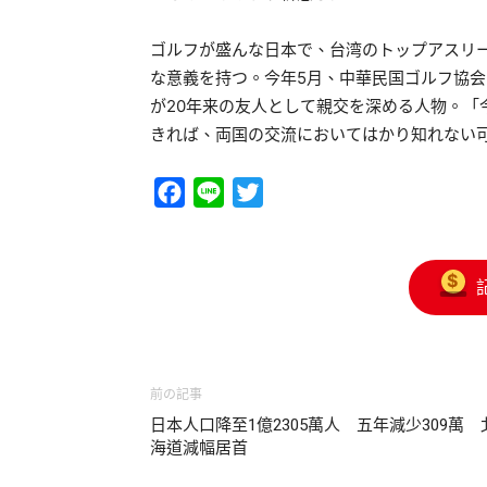
ゴルフが盛んな日本で、台湾のトップアスリ
な意義を持つ。今年5月、中華民国ゴルフ協
が20年来の友人として親交を深める人物。「
きれば、両国の交流においてはかり知れない
Facebook
Line
Twitter
前の記事
日本人口降至1億2305萬人 五年減少309萬 
海道減幅居首