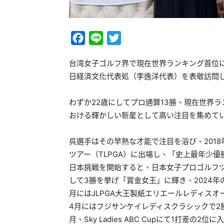
Facebook
Line
Twitter
台湾女子ゴルフ界で現在世界ランキング首位
日経済文化代表処（李逸洋代表）を表敬訪問
わずか22歳にしてプロ通算13勝、現在世界
おける輝かしい新星として高い注目を集めて
呉選手はその早熟な才能で注目を浴び、201
ツアー（TLPGA）に出場し、「史上最年少優
日本挑戦を開始すると、日本女子プロゴルフツ
して3勝を挙げ「賞金女王」に輝き、2024年
月にはJLPGA大王製紙エリエールレディス
4月にはフジサンケイレディスクラシックで2
月、Sky Ladies ABC Cupにて1打差