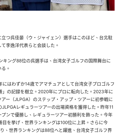
に立つ呉佳晏（ウ・ジャイェン）選手はこのほど、台北駐
して李逸洋代表らと会談した。
ランキング88位の呉選手は、台湾女子ゴルフの国際舞台に
いる。
8年にはわずか14歳でアマチュアとして台湾女子プロゴルフ
勝」の記録を樹立。2020年にプロに転向した。2023年に
アー（JLPGA）のステップ・アップ・ツアーに初参戦に
のJLPGAレギュラーツアーの出場資格を獲得した。昨年11
オープンで優勝し、レギュラーツアー初勝利を飾った。今年
勝目を挙げ、世界ランキングは100位に上昇。さらに今
の2位に入り、世界ランキングは88位へと躍進、台湾女子ゴルフ界