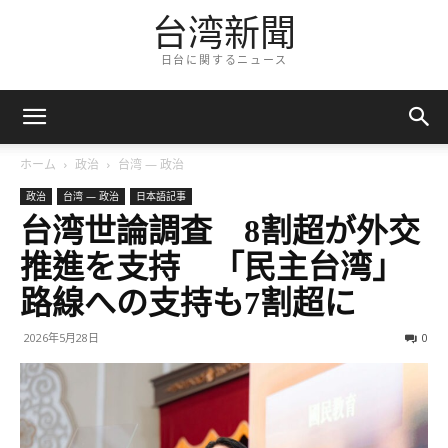
台湾新聞
日台に関するニュース
ホーム
政治
台湾 — 政治
政治
台湾 — 政治
日本語記事
台湾世論調査 8割超が外交
推進を支持 「民主台湾」
路線への支持も7割超に
2026年5月28日
0