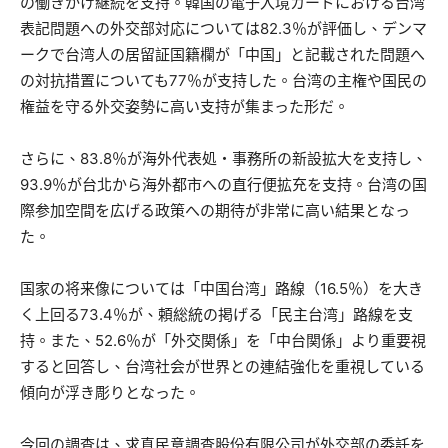
の働きかけ継続を支持。韓国の電子入境カードにおける台湾
表記問題への外交部対応については82.3％が評価し、デンマ
ークで台湾人の居留証国籍欄が「中国」と記載された問題へ
の対抗措置についても77％が支持した。台湾の主権や国民の
権益を守る外交姿勢に高い支持が集まった形だ。
さらに、83.8％が海外代表処・事務所の新設拡大を支持し、
93.9％が台北から海外都市への直行便拡充を支持。台湾の国
際参加空間を広げる政策への期待が非常に高い結果となっ
た。
国家の将来像については「中国台湾」路線（16.5％）を大き
く上回る73.4％が、頼総統の掲げる「民主台湾」路線を支
持。また、52.6％が「外交関係」を「中台関係」より重要視
すると回答し、台湾社会が世界との連結強化を重視している
傾向が浮き彫りとなった。
今回の調査は、求真民意調査股份有限公司が外交部の委託を