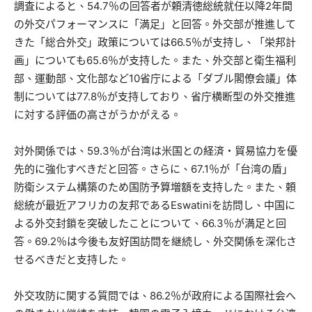
調査によると、54.7％の回答者が頼清徳総統就任以降2年間
の外交パフォーマンスに「満足」と回答。外交部が推進して
きた「総合外交」政策については66.5％が支持し、「栄邦計
画」についても65.6％が支持した。また、外交部と衛生福利
部、運動部、文化部など10省庁による「ダブル閣僚会議」体
制については77.8％が支持しており、省庁横断型の外交推進
に対する評価の高さがうかがえる。
対外関係では、59.3％が台湾は米国との経済・貿易協力を優
先的に強化すべきだと回答。さらに、67.1％が「台湾の盾」
防衛システム構築のため国防予算増額を支持した。また、頼
総統が最近アフリカの友邦であるEswatiniを訪問し、中国に
よる外交封鎖を突破したことについて、66.3％が満足と回
答。69.2％は今後も友好国訪問を継続し、外交関係を深化さ
せるべきだと支持した。
外交攻防に関する質問では、86.2％が政府による国際社会へ