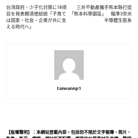
台湾政府、少子化対策に18項
三井不動產攜手熊本縣打造
目を発表頼清徳総統「子育て
「熊本科學園區」 瞄準3奈米
は国家・社会・企業が共に支
半導體生態系
える時代へ」
taiwannp1
【版權聲明】：本網站登載內容，包括但不限於文字報導、照片、