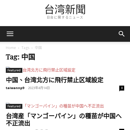
台湾新聞
日台に関するニュース
Home
Tags
中国
Tag: 中国
Featured
中国、台湾北方に飛行禁止区域設定
taiwannp9
-
2023年4月14日
0
Featured
台湾産「マンゴーパイン」の種苗が中国へ
不正流出