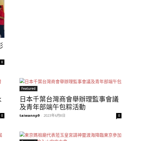
彭
0
Featured
永
日本千葉台灣商會舉辦理監事會議
及青年部端午包粽活動
taiwannp9
-
2023年6月8日
0
0