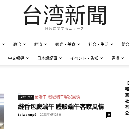
台湾新聞
日台に関するニュース
僑
政治
経済
観光・美食
社会・生活
総
中文報導
日本語記事
イベント・告知
專欄
【
報
頁
Featured
社
縫香包慶端午 體驗端午客家風情
有
公
taiwannp9
-
2023年6月28日
0