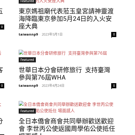
Featured
五
東京媽祖廟代表蒞玉皇宮請神靈渡
海降臨東京參加5月24日的入火安
座大典
0
taiwannp9
-
2023年5月1日
0
Featured
客
世華日本分會研修旅行 支持臺灣
參與第76屆WHA
taiwannp9
-
2023年4月24日
0
0
Featured
分
全日本僑會商會共同舉辦歡送歡迎
會 李世丙公使返國周學佑公使抵任