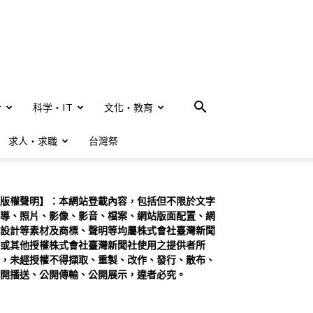
合
科学・IT
文化・教育
求人・求職
台灣祭
版權聲明】：本網站登載內容，包括但不限於文字
導、照片、影像、影音、檔案、網站版面配置、網
設計等素材及商標、聲明等均屬株式會社臺灣新聞
或其他授權株式會社臺灣新聞社使用之提供者所
，未經授權不得擷取、重製、改作、發行、散布、
開播送、公開傳輸、公開展示，違者必究。