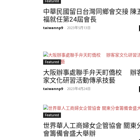
Featured
中華民國留日台灣同鄉會交接 陳
福就任第24屆會長
taiwannp9
-
2023年5月13日
Featured
大阪辦事處聯手弁天町僑校 辦
家文化研習活動傳承技藝
taiwannp9
-
2023年4月24日
Featured
世界華人工商婦女企管協會 關東
會籌備會盛大舉辦