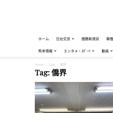
ホーム
日台交流
僑務新資訊
華
熊本情報
エンタメ・ｽﾎﾟｰﾂ
動画
Home
Tags
僑界
Tag: 僑界