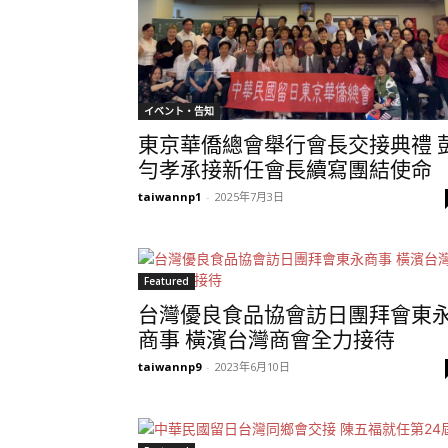
イベント・告知
東京華僑總會舉行會長交接典禮 
勻孝承接新任會長續寫團結使命
taiwannp1
-
2025年7月3日
Featured
台灣優良食品協會訪日團拜會東
商事 橫濱台灣商會全力接待
taiwannp9
-
2023年6月10日