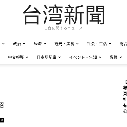
台湾新聞
日台に関するニュース
僑
政治
経済
観光・美食
社会・生活
総
中文報導
日本語記事
イベント・告知
專欄
【
報
頁
社
招
有
公
0