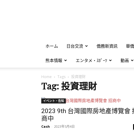
ホーム
日台交流
僑務新資訊
華
熊本情報
エンタメ・ｽﾎﾟｰﾂ
動画
Home
Tags
投資理財
Tag: 投資理財
イベント・告知
2023 9th 台灣國際房地產博覽會 
商中
Cash
-
2023年5月4日