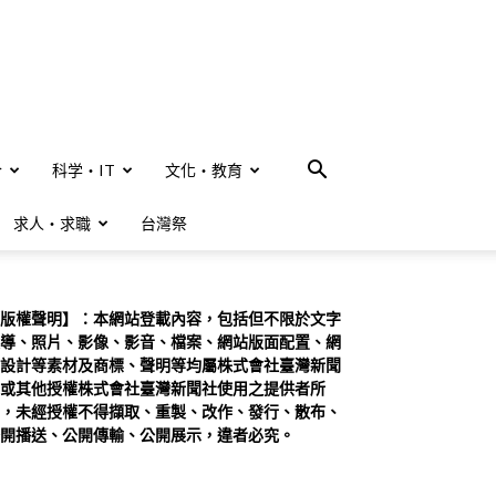
合
科学・IT
文化・教育
求人・求職
台灣祭
版權聲明】：本網站登載內容，包括但不限於文字
導、照片、影像、影音、檔案、網站版面配置、網
設計等素材及商標、聲明等均屬株式會社臺灣新聞
或其他授權株式會社臺灣新聞社使用之提供者所
，未經授權不得擷取、重製、改作、發行、散布、
開播送、公開傳輸、公開展示，違者必究。