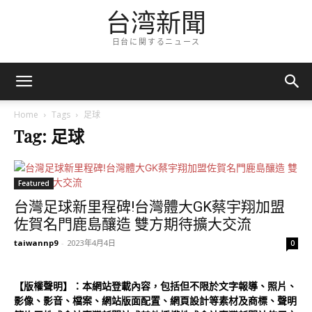
台湾新聞
日台に関するニュース
Home
Tags
足球
Tag: 足球
Featured
台灣足球新里程碑!台灣體大GK蔡宇翔加盟
佐賀名門鹿島釀造 雙方期待擴大交流
taiwannp9
-
2023年4月4日
0
【版權聲明】：本網站登載內容，包括但不限於文字報導、照片、
影像、影音、檔案、網站版面配置、網頁設計等素材及商標、聲明