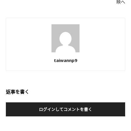
映へ
taiwannp9
返事を書く
ログインしてコメントを書く