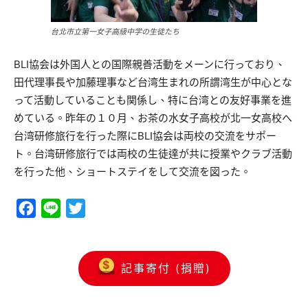
台北市立第一女子高級中学の生徒たち
BLI協会は外国人との国際親善活動をメーンに行っており、
田代理事長や加藤理事など台湾生まれの所謂湾生が中心とな
って活動していることも関係し、特に台湾との友好事業を進
めている。昨年の１０月、お茶の水女子高校が北一女高校へ
台湾研修旅行を行った際にBLI協会は両校の交流をサポー
ト。台湾研修旅行では両校の生徒達が共に授業やクラブ活動
を行った他、ショートステイをして交流を図った。
Facebook
Line
Twitter
記事寄付 (捐贈)