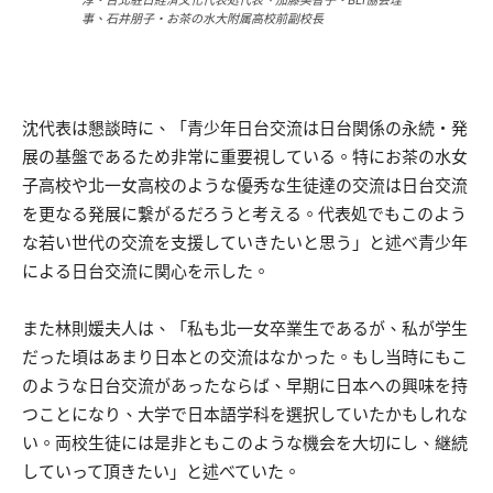
淳・台北駐日経済文化代表処代表、加藤美智子・BLI協会理
事、石井朋子・お茶の水大附属高校前副校長
沈代表は懇談時に、「青少年日台交流は日台関係の永続・発
展の基盤であるため非常に重要視している。特にお茶の水女
子高校や北一女高校のような優秀な生徒達の交流は日台交流
を更なる発展に繋がるだろうと考える。代表処でもこのよう
な若い世代の交流を支援していきたいと思う」と述べ青少年
による日台交流に関心を示した。
また林則媛夫人は、「私も北一女卒業生であるが、私が学生
だった頃はあまり日本との交流はなかった。もし当時にもこ
のような日台交流があったならば、早期に日本への興味を持
つことになり、大学で日本語学科を選択していたかもしれな
い。両校生徒には是非ともこのような機会を大切にし、継続
していって頂きたい」と述べていた。