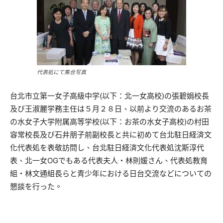
代表処にて集合写真
台北市立第一女子高級中学(以下：北一女高校)の張碧娟校長
及び王淑麗学務主任は５月２８日、以前より交流のあるお茶
の水女子大学附属高等学校(以下：お茶の水女子高校)の村田
容常校長及び石井朋子前副校長と共に初めて台北駐日経済文
化代表処を表敬訪問し、台北駐日経済文化代表処沈斯淳代
表、北一女OGでもある代表夫人・林則媛さん、代表処教育
組・林文通組長らと青少年における日台交流などについての
懇談を行った。