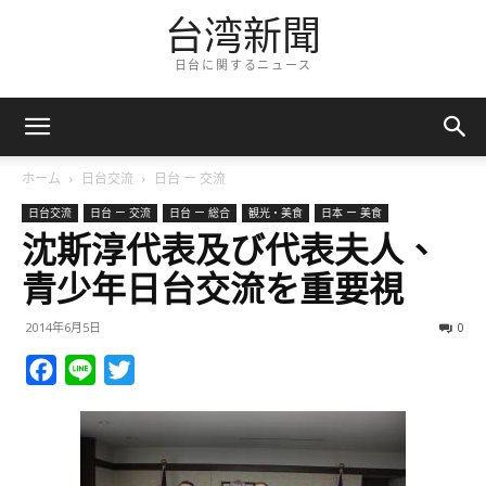
台湾新聞
日台に関するニュース
ホーム
日台交流
日台 ー 交流
日台交流
日台 ー 交流
日台 ー 総合
観光・美食
日本 ー 美食
沈斯淳代表及び代表夫人、
青少年日台交流を重要視
2014年6月5日
0
Facebook
Line
Twitter