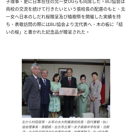
子理事、更に日本在住の北一女OGらも同席した。BLI協会は
両校の交流を続けて行きたいという張校長の配慮のもと、北
一女へ日本のしだれ桜贈呈及び植樹祭を開催した実績を持
ち、表敬訪問の際にはBLI協会より沈代表へ、木の板に「結
いの桜」と書かれた記念品が贈呈された。
左から村田容常・お茶の水大附属高校校長、田代實範・BLI
協会理事長、張碧娟・台北市立第一女子高級中学校長、沈斯