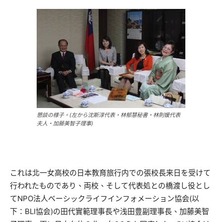
懇談の様子。(左から沈斯淳代表・林郁慧秘書・林則媛代表
夫人・加藤美智子理事)
これは北一女高校の日本教育旅行内での張校長来日を受けて
行われたものであり、両校、そして代表処との橋渡し役とし
てNPO法人ベーシックライフインフォメーション協会(以
下：BLI協会)の田代實範理事長や浅田豊副理事長、加藤美智