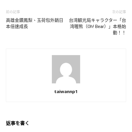
前の記事
次の記事
高雄金鑽鳳梨、玉荷包外銷日
台湾観光局キャラクター「台
本倍速成長
湾喔熊（Oh! Bear）」本格始
動！！
taiwannp1
返事を書く