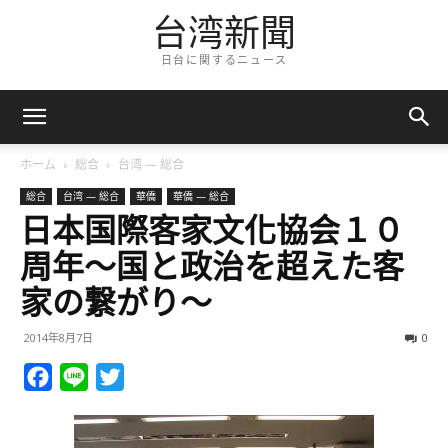
台湾新聞
日台に関するニュース
ホーム
総合
台湾 — 総合
総合
台湾 — 総合
華僑
華僑 — 総合
日本国際客家文化協会１０
周年～国と政治を超えた客
家の繋がり～
2014年8月7日
0
Facebook
Line
Twitter