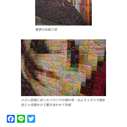
客家の伝統工芸
小さい四角に切ったバラバラの柄の布、およそ１万５千個を
約２ヶ月間かけて繋ぎ合わせて作成
Facebook
Line
Twitter