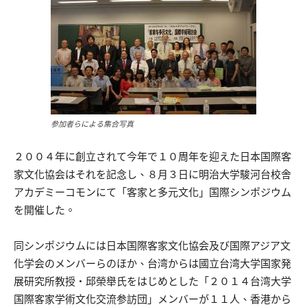
参加者らによる集合写真
２００４年に創立されて今年で１０周年を迎えた日本国際客
家文化協会はそれを記念し、８月３日に明治大学駿河台校舎
アカデミーコモンにて「客家と多元文化」国際シンポジウム
を開催した。
同シンポジウムには日本国際客家文化協会及び国際アジア文
化学会のメンバーらのほか、台湾からは國立台湾大学国家発
展研究所教授・邱榮舉氏をはじめとした「２０１４台湾大学
国際客家学術文化交流参訪団」メンバーが１１人、香港から