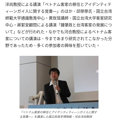
洋尚教授による講演「ベトナム客家の移住とアイデンティテ
ィ—ンガイ人に関する覚書—」のほか、邱榮舉氏、国立台湾
師範大学通識教育中心・黄玫瑄講師、国立台湾大学客家研究
中心・蔣絜安顧問による講演「鍾肇政と台湾客家の発展につ
いて」などが行われた。なかでも河合教授によるベトナム客
家についての講演は、今まであまり研究されてこなかった分
野であったため、多くの参加者の興味を惹いていた。
「ベトナム客家の移住とアイデンティティ—ンガイ人に関す
る覚書—」を講演した国立民族学博物館・河合洋尚教授