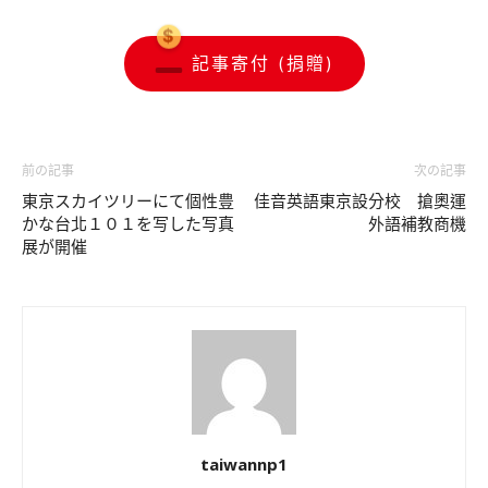
記事寄付 (捐贈)
前の記事
次の記事
東京スカイツリーにて個性豊
佳音英語東京設分校 搶奧運
かな台北１０１を写した写真
外語補教商機
展が開催
taiwannp1