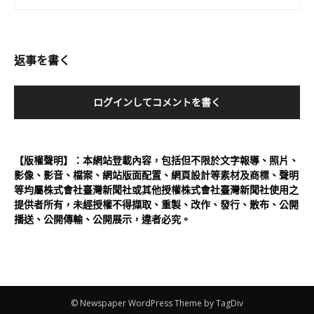
返事を書く
ログインしてコメントを書く
【版權聲明】：本網站登載內容，包括但不限於文字報導、照片、
影像、影音、檔案、網站版面配置、網頁設計等素材及商標、聲明
等均屬株式會社臺灣新聞社或其他授權株式會社臺灣新聞社使用之
提供者所有，未經授權不得擷取、重製、改作、發行、散布、公開
播送、公開傳輸、公開展示，違者必究。
© Newspaper WordPress Theme by TagDiv