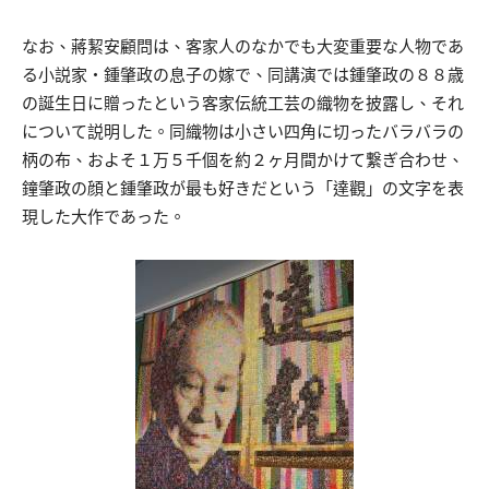
なお、蔣絜安顧問は、客家人のなかでも大変重要な人物であ
る小説家・鍾肇政の息子の嫁で、同講演では鍾肇政の８８歳
の誕生日に贈ったという客家伝統工芸の織物を披露し、それ
について説明した。同織物は小さい四角に切ったバラバラの
柄の布、およそ１万５千個を約２ヶ月間かけて繋ぎ合わせ、
鐘肇政の顔と鍾肇政が最も好きだという「達觀」の文字を表
現した大作であった。