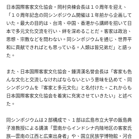
日本国際客家文化協会・岡村央棟会長は１０周年を迎え、
「１０周年記念の同シンポジウム開催は１年前から企画して
いた。最大の目的は、台湾、中国、香港から講師を招いて日
本で多元文化交流を行い、絆を深めることだ。客家は政治、
思想、宗教などを問わない。同シンポジウムを通じ、世界平
和に貢献できればとも思っている。人類は皆兄弟だ」と語っ
た。
また、日本国際客家文化協会・鍾清漢名誉会長は「客家も色
んな文化と交流しなければならないという意味を込めて、同
シンポジウムを『客家と多元文化』と名付けた。これからも
日本国際客家文化協会を着実に充実させていきたい」と述べ
た。
同シンポジウムは２部構成で、１部は広島市立大学の飯島典
子准教授による講演「雲南からインドシナ内陸地区の客家氏
族—雲南の江西と広東出身者」や、国立民族学博物館・河合