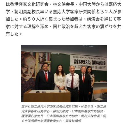
は香港客家文化研究会・林文映会長、中国大陸からは嘉応大
学・劉明貴副校長率いる嘉応大学客家研究関係者ら２人が参
加した。約５０人近く集まった参加者は、講演会を通じて客
家に対する理解を深め、国と政治を超えた客家の繋がりを共
有した。
左から國立台湾大学国家発展研究所教授・邱榮舉氏、国立台
湾大学客家研究中心・蔣絜安顧問、日本国際客家文化協会・
鍾清漢名誉会長、日本国際客家文化協会・岡村央棟会長、国
立台湾師範大学通識教育中心・黄玫瑄講師