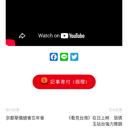
Facebook
Line
Twitter
記事寄付 (捐贈)
前の記事
次の記事
京都華僑總會忘年會
《看見台灣》在日上映 翁倩
玉站台強力推銷