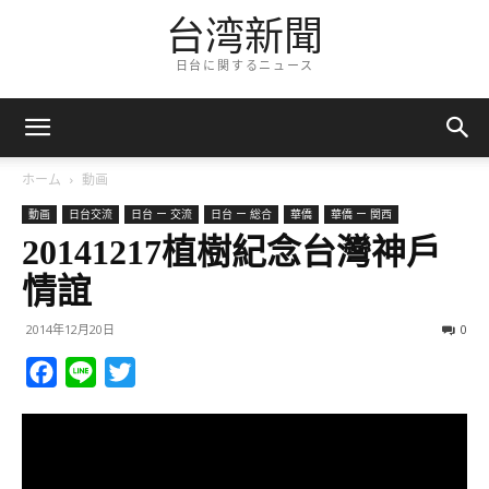
台湾新聞
日台に関するニュース
ホーム
動画
動画
日台交流
日台 ー 交流
日台 ー 総合
華僑
華僑 ー 関西
20141217植樹紀念台灣神戶
情誼
2014年12月20日
0
Facebook
Line
Twitter