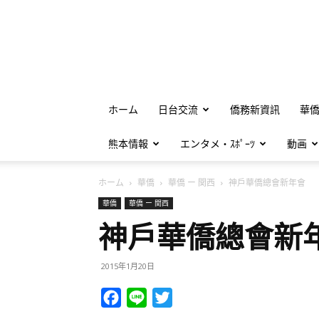
ホーム
日台交流
僑務新資訊
華
熊本情報
エンタメ・ｽﾎﾟｰﾂ
動画
ホーム
華僑
華僑 ー 関西
神戶華僑總會新年會
華僑
華僑 ー 関西
神戶華僑總會新
2015年1月20日
Facebook
Line
Twitter