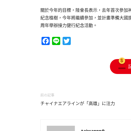
關於今年的目標，陸會長表示，去年首次參加
紀念植樹，今年將繼續參加，並計畫準備大國旗
周年舉辦接力健行紀念活動。
Facebook
Line
Twitter
前の記事
チャイナエアラインが「高雄」に注力
taiwannp9