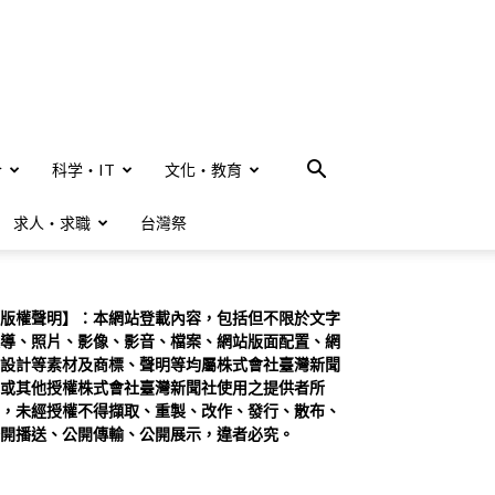
合
科学・IT
文化・教育
求人・求職
台灣祭
版權聲明】：本網站登載內容，包括但不限於文字
導、照片、影像、影音、檔案、網站版面配置、網
設計等素材及商標、聲明等均屬株式會社臺灣新聞
或其他授權株式會社臺灣新聞社使用之提供者所
，未經授權不得擷取、重製、改作、發行、散布、
開播送、公開傳輸、公開展示，違者必究。