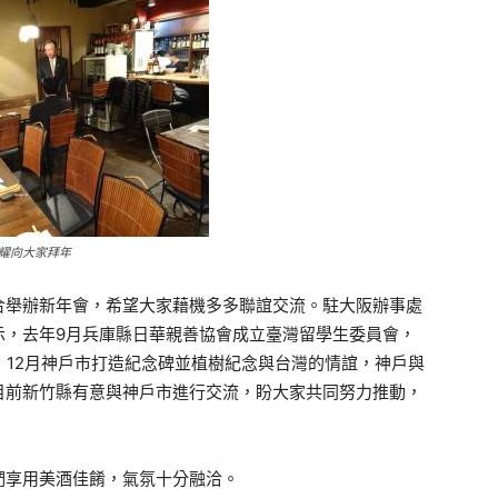
耀向大家拜年
合舉辦新年會，希望大家藉機多多聯誼交流。駐大阪辦事處
示，去年9月兵庫縣日華親善協會成立臺灣留學生委員會，
，12月神戶市打造紀念碑並植樹紀念與台灣的情誼，神戶與
目前新竹縣有意與神戶市進行交流，盼大家共同努力推動，
們享用美酒佳餚，氣氛十分融洽。