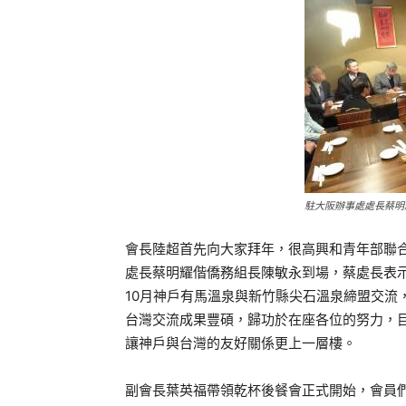
駐大阪辦事處處長蔡明
會長陸超首先向大家拜年，很高興和青年部聯
處長蔡明耀偕僑務組長陳敏永到場，蔡處長表
10月神戶有馬溫泉與新竹縣尖石溫泉締盟交流
台灣交流成果豐碩，歸功於在座各位的努力，
讓神戶與台灣的友好關係更上一層樓。
副會長葉英福帶領乾杯後餐會正式開始，會員