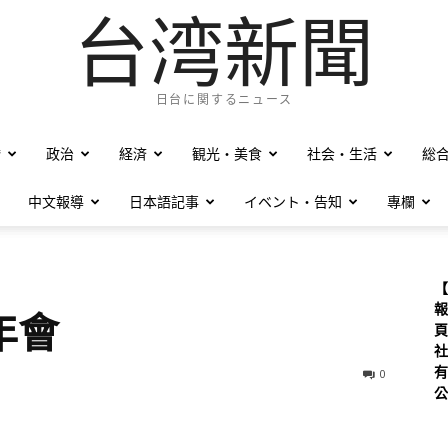
台湾新聞
日台に関するニュース
僑
政治
経済
観光・美食
社会・生活
総
中文報導
日本語記事
イベント・告知
專欄
【
報
年會
頁
社
有
0
公