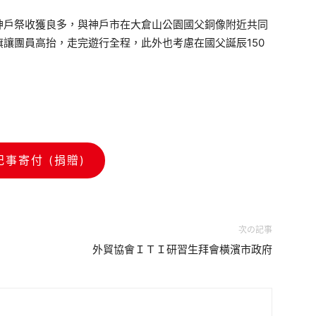
神戶祭收獲良多，與神戶市在大倉山公園國父銅像附近共同
讓團員高抬，走完遊行全程，此外也考慮在國父誕辰150
記事寄付 (捐贈)
次の記事
外貿協會ＩＴＩ研習生拜會橫濱市政府