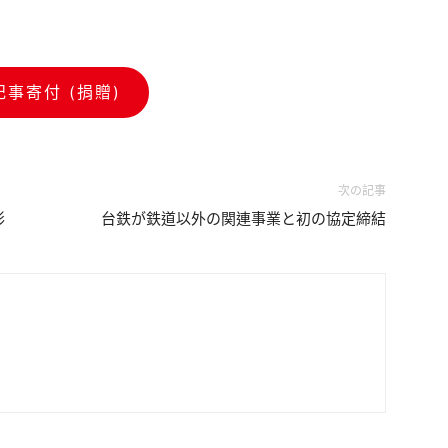
記事寄付 (捐贈)
次の記事
彰
台鉄が鉄道以外の関連事業と初の協定締結