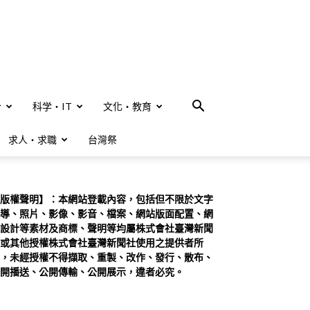
合
科学・IT
文化・教育
求人・求職
台灣祭
版權聲明】：本網站登載內容，包括但不限於文字
導、照片、影像、影音、檔案、網站版面配置、網
設計等素材及商標、聲明等均屬株式會社臺灣新聞
或其他授權株式會社臺灣新聞社使用之提供者所
，未經授權不得擷取、重製、改作、發行、散布、
開播送、公開傳輸、公開展示，違者必究。