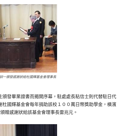
訓一頒發感謝狀給杜國輝基金會理事長
頒發畢業證書而揭開序幕，駐處處長粘信士則代替駐日代
謝杜國輝基金會每年捐助該校１００萬日幣獎助學金，橫濱
別頒贈感謝狀給該基金會理事長雷兆元。