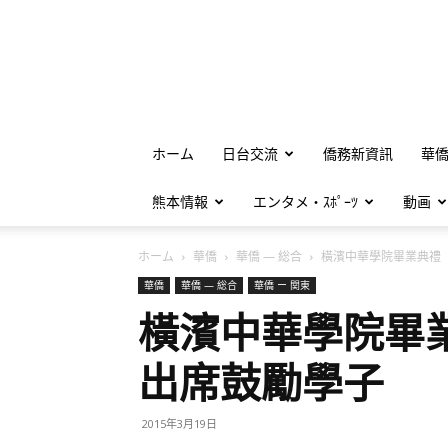
ホーム
日台交流
僑務新資訊
華
熊本情報
エンタメ・ｽﾎﾟｰﾂ
動画
ホーム
華僑
華僑 — 総合
橫濱中華學院畢業典禮 粘
華僑
華僑 — 総合
華僑 ー 関東
橫濱中華學院畢
出席鼓勵學子
2015年3月19日