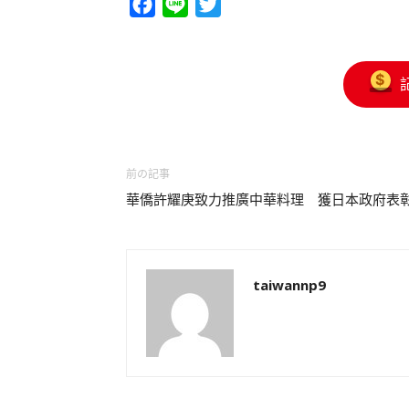
Facebook
Line
Twitter
前の記事
華僑許耀庚致力推廣中華料理 獲日本政府表
taiwannp9