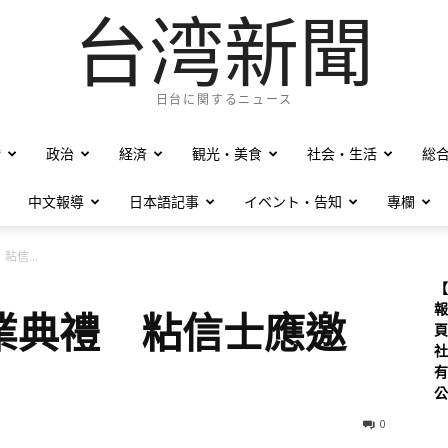
台湾新聞
日台に関するニュース
僑
政治
経済
観光・美食
社会・生活
総
中文報導
日本語記事
イベント・告知
專欄
信...
【
報
業典禮 粘信士應邀
頁
社
有
公
0