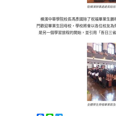
駐橫濱辦事處處長粘信
橫濱中華學院校長馮彥國除了祝福畢業生鵬程
門歡迎畢業生回母校，學校將會以各位校友為
是另一個學習旅程的開始，並引用「吾日三
全體學生齊唱畢業歌及