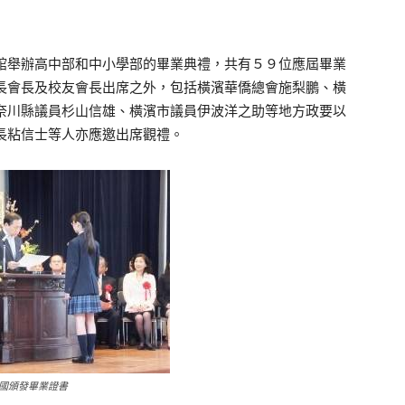
舉辦高中部和中小學部的畢業典禮，共有５９位應屆畢業
長會長及校友會長出席之外，包括橫濱華僑總會施梨鵬、橫
奈川縣議員杉山信雄、橫濱市議員伊波洋之助等地方政要以
長粘信士等人亦應邀出席觀禮。
國頒發畢業證書