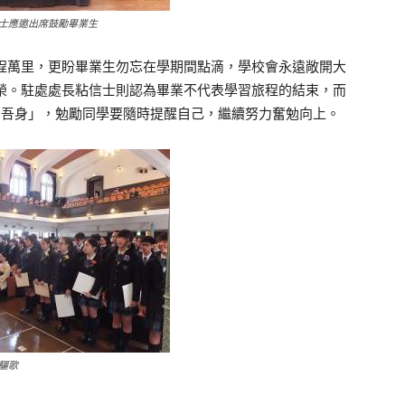
士應邀出席鼓勵畢業生
萬里，更盼畢業生勿忘在學期間點滴，學校會永遠敞開大
榮。駐處處長粘信士則認為畢業不代表學習旅程的結束，而
省吾身」，勉勵同學要隨時提醒自己，繼續努力奮勉向上。
驪歌