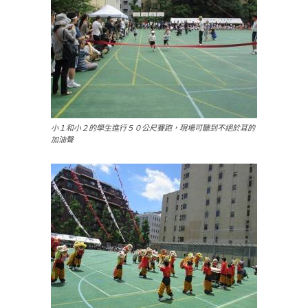
小１和小２的學生進行５０公尺賽跑，現場可聽到不絕於耳的
加油聲