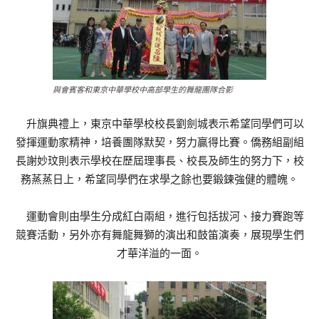
與會賓客和東京中華學校中高部學生的舞龍團隊合影
升旗典禮上，東京中華學校校長劉劍城表示希望同學們可以
發揮運動家精神，培養團隊默契，努力贏得比賽。僑務組副組
長謝妙玟則表示學校在歷屆理事長、校長及師生的努力下，校
務蒸蒸日上，希望同學們在求學之餘也要鍛鍊強健的體魄。
運動會則由學生分成紅白兩組，進行包括拔河、接力賽跑等
競賽活動，另外亦有舞龍舞獅的演出和鼓笛演奏，展現學生們
才華洋溢的一面。