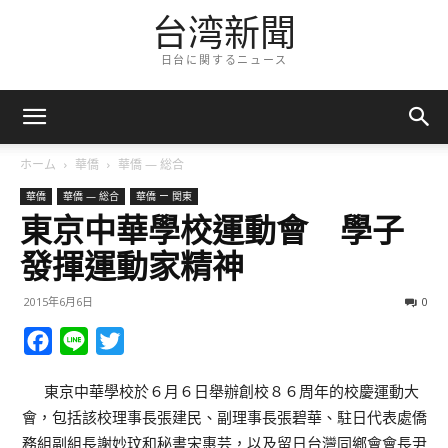
台湾新聞
日台に関するニュース
ホーム
華僑
華僑 — 総合
華僑
華僑 — 総合
華僑 ー 関東
東京中華學校運動會 學子
發揮運動家精神
2015年6月6日
0
Facebook
Line
Twitter
東京中華學校於６月６日舉辦創校８６周年的校慶運動大
會，包括該校理事長張建民、副理事長張碧華、駐日代表處僑
務組副組長謝妙玟和秘書宋惠芸，以及留日台灣同鄉會會長尹