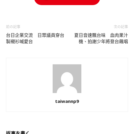
前の記事
次の記事
台日企業交流 日眾議員穿台
夏日音速飄台味 血肉果汁
製襯衫喊愛台
機、拍謝少年將登台飆唱
taiwannp9
返事を書く