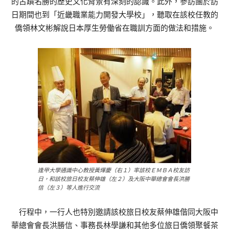
的古蹟名勝的歷史文化背景有深刻的認識。此外，參訪團於訪
日期間也到「近畿職業能力開發大學校」，聽取在該校任教的
僑領林文彬解說日本厚生勞働省在職訓方面的做法和措施。
逢甲大學通識中心教授黃煇慶（右１）率該校ＥＭＢＡ校友訪
日，和該校旅日校友蔡伸雄（左２）及大阪中華總會會長洪勝
信（左３）等人進行交流
行程中，一行人也特別邀請該校旅日校友蔡伸雄偕同大阪中
華總會會長洪勝信、事務長林學謙和其他多位旅日僑領聚餐茶