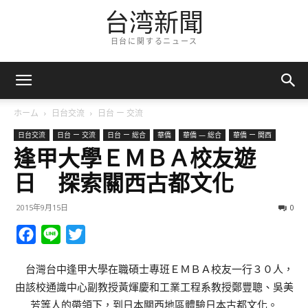
台湾新聞
日台に関するニュース
ホーム
日台交流
日台 ー 交流
日台交流
日台 ー 交流
日台 ー 総合
華僑
華僑 — 総合
華僑 ー 関西
逢甲大學ＥＭＢＡ校友遊
日 探索關西古都文化
2015年9月15日
0
Facebook
Line
Twitter
台灣台中逢甲大學在職碩士專班ＥＭＢＡ校友一行３０人，
由該校通識中心副教授黃煇慶和工業工程系教授鄭豐聰、吳美
芳等人的帶領下，到日本關西地區體驗日本古都文化。