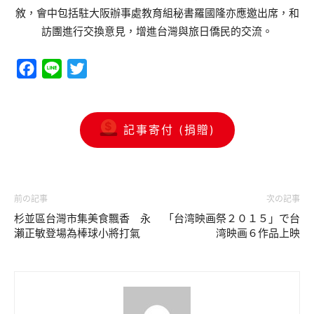
敘，會中包括駐大阪辦事處教育組秘書羅國隆亦應邀出席，和
訪團進行交換意見，增進台灣與旅日僑民的交流。
Facebook
Line
Twitter
記事寄付 (捐贈)
前の記事
次の記事
杉並區台灣市集美食飄香 永
「台湾映画祭２０１５」で台
瀨正敏登場為棒球小將打氣
湾映画６作品上映