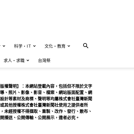
合
科学・IT
文化・教育
求人・求職
台灣祭
版權聲明】：本網站登載內容，包括但不限於文字
導、照片、影像、影音、檔案、網站版面配置、網
設計等素材及商標、聲明等均屬株式會社臺灣新聞
或其他授權株式會社臺灣新聞社使用之提供者所
，未經授權不得擷取、重製、改作、發行、散布、
開播送、公開傳輸、公開展示，違者必究。