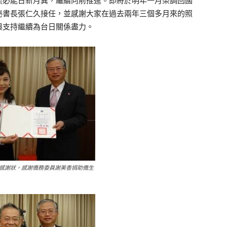
流必能日新月異，繼續向前推進。即將於明年一月榮調回國
秘書長張仁久接任，並感謝大家在過去兩年三個多月來的照
與支持繼續為台日關係盡力。
感謝狀，感謝僑務委員謝美香捐助僑生