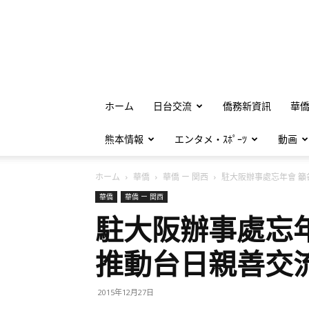
ホーム
日台交流
僑務新資訊
華
熊本情報
エンタメ・ｽﾎﾟｰﾂ
動画
ホーム
華僑
華僑 ー 関西
駐大阪辦事處忘年會 籲各.
華僑
華僑 ー 関西
駐大阪辦事處忘
推動台日親善交
2015年12月27日