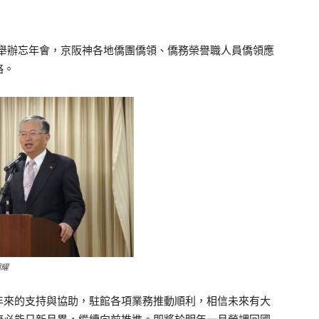
》舉辦忘年會，京阪神各地僑團僑領、僑務榮譽職人員僑領應
絡。
明耀
年來的支持與協助，駐館各項業務推動順利，相信未來有大