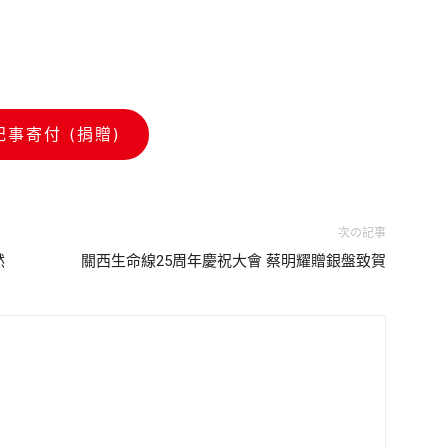
記事寄付 (捐贈)
次の記事
然
關西生命線25周年慶祝大會 蔡明耀贈銀盤致賀