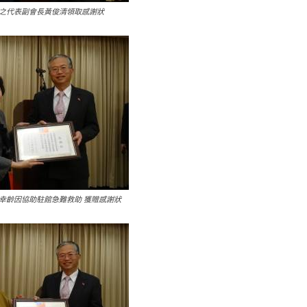
之代表副會長黃俊清領取感謝狀
幸齡因協助駐館急難救助 獲贈感謝狀