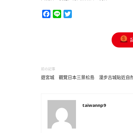
Facebook
Line
Twitter
前の記事
遊宮城 觀覽日本三景松島 漫步古城貼近自
taiwannp9