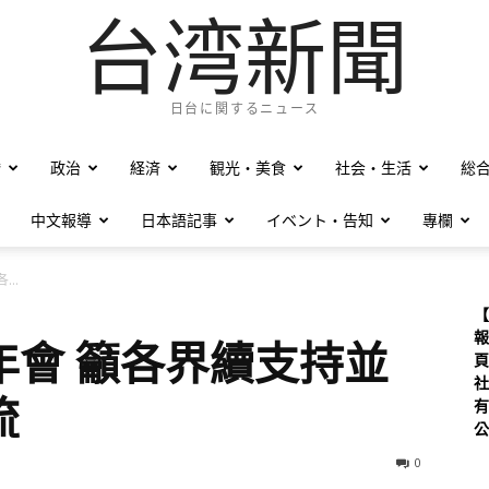
台湾新聞
日台に関するニュース
僑
政治
経済
観光・美食
社会・生活
総
中文報導
日本語記事
イベント・告知
專欄
..
【
報
年會 籲各界續支持並
頁
社
流
有
公
0