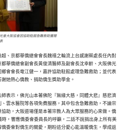
光會大阪協會因協助駐館急難救助獲贈
表
陸超、京都華僑總會會長魏禧之輪流上台感謝蔡處長任內對
京都華僑總會副會長黃俊清醫師及副會長沈幸齡、大阪佛光
同鄉會會長竜江健一，嘉許協助駐館處理急難救助；並代表
答謝她熱心僑教、捐助僑生獎助學金。
法師表示，佛光山本著佛陀『無緣大慈，同體大悲』慈悲濟
利、雲水醫院等各項免費服務，其中包含急難救助，不論宗
供協助，大阪道場僅是本著宗教人為大眾服務的心來做。僑
議時，響應僑委會委員長的呼籲，二話不說捐出身上所有美
解僑委會對僑生的關愛，期盼這分愛心能溫暖僑生，學成返