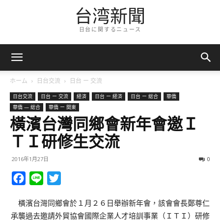
台湾新聞
日台に関するニュース
ホーム
日台交流
日台 ー 交流
日台交流
日台 ー 交流
経済
日台 ー 経済
日台 ー 総合
華僑
華僑 — 総合
華僑 ー 関東
橫濱台灣同鄉會新年會邀Ｉ
ＴＩ研修生交流
2016年1月27日
0
Facebook
Line
Twitter
橫濱台灣同鄉會於１月２６日舉辦新年會，該會會長鄭尊仁
承襲過去邀請外貿協會國際企業人才培訓事業（ＩＴＩ）研修