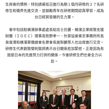
生與會的慣例，特別請甫抵日進行為期１個月研修的２７名研
修生和僑界先進交流，並鼓勵青年在研修期間認真學習，成為
台日經貿發展的生力軍。
會中包括駐橫濱辦事處處長粘信士伉儷、橫濱企業經營支援
財團（ＩＤＥＣ）理事長牧野孝一、外貿協會東京事務所所長
吳俊澤和橫濱華僑總會名譽會長施梨鵬等人也出席進行交流。
研修生代表劉致瑩則致詞表示台日關係愈加緊密，正是因為有
旅居日本的先進努力打拼的關係，今後研修生們也會全力以
赴。