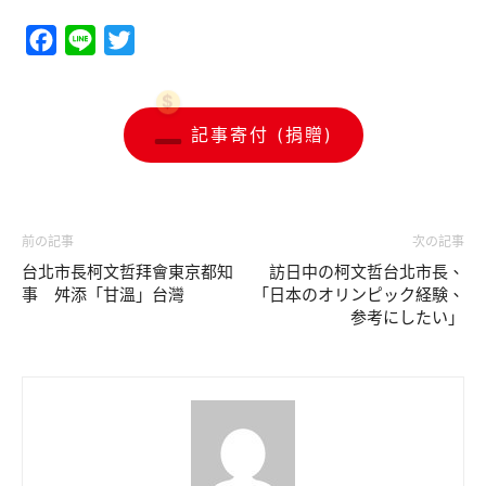
Facebook
Line
Twitter
記事寄付 (捐贈)
前の記事
次の記事
台北市長柯文哲拜會東京都知
訪日中の柯文哲台北市長、
事 舛添「甘溫」台灣
「日本のオリンピック経験、
参考にしたい」