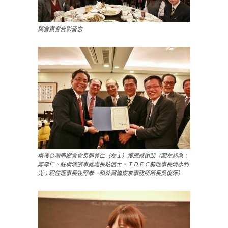
與會賓客合影留念
橫濱台灣同鄉會會長鄭尊仁（左１）獲頒感謝狀（圖左起為：
鄭尊仁、駐橫濱辦事處處長粘信士、ＩＤＥＣ前理事長清水利
光；現任理事長牧野孝一和外貿協東京事務所所長吳俊澤）