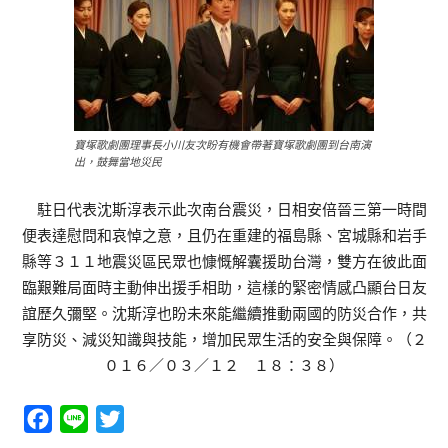
寶塚歌劇團理事長小川友次盼有機會帶著寶塚歌劇團到台南演
出，鼓舞當地災民
駐日代表沈斯淳表示此次南台震災，日相安倍晉三第一時間
便表達慰問和哀悼之意，且仍在重建的福島縣、宮城縣和岩手
縣等３１１地震災區民眾也慷慨解囊援助台灣，雙方在彼此面
臨艱難局面時主動伸出援手相助，這樣的緊密情感凸顯台日友
誼歷久彌堅。沈斯淳也盼未來能繼續推動兩國的防災合作，共
享防災、減災知識與技能，增加民眾生活的安全與保障。（２
０１６／０３／１２ １８：３８）
Facebook
Line
Twitter