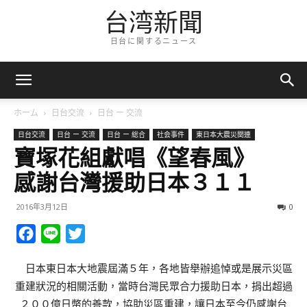
台湾新聞
日台に関するニュース
ホーム
日台交流
日台 ー 交流
日台交流
日台 ー 交流
日台 ー 総合
社会事件
東日本大震災関連
寶塚花組獻唱《望春風》
感謝台灣援助日本３１１
2016年3月12日
0
Facebook
Line
Twitter
日本東日本大地震屆滿５年，各地皆舉辦追悼或是展示災區
重建狀況的相關活動，當時台灣民眾合力援助日本，捐出超過
２００億日幣的善款，協助災區重建，讓日本至今仍感謝台