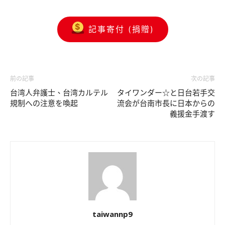
記事寄付 (捐贈)
前の記事
次の記事
台湾人弁護士、台湾カルテル
タイワンダー☆と日台若手交
規制への注意を喚起
流会が台南市長に日本からの
義援金手渡す
taiwannp9