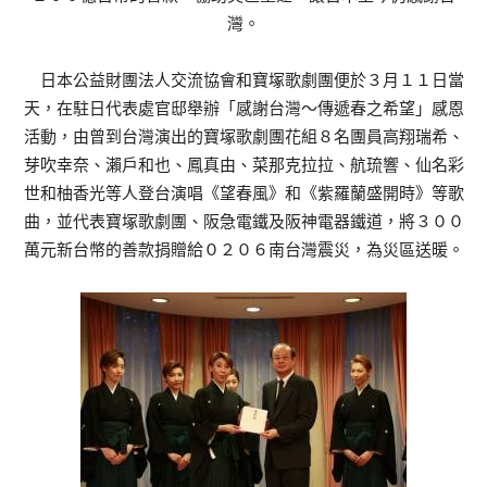
灣。
日本公益財團法人交流協會和寶塚歌劇團便於３月１１日當
天，在駐日代表處官邸舉辦「感謝台灣～傳遞春之希望」感恩
活動，由曾到台灣演出的寶塚歌劇團花組８名團員高翔瑞希、
芽吹幸奈、瀨戶和也、鳳真由、菜那克拉拉、航琉響、仙名彩
世和柚香光等人登台演唱《望春風》和《紫羅蘭盛開時》等歌
曲，並代表寶塚歌劇團、阪急電鐵及阪神電器鐵道，將３００
萬元新台幣的善款捐贈給０２０６南台灣震災，為災區送暖。