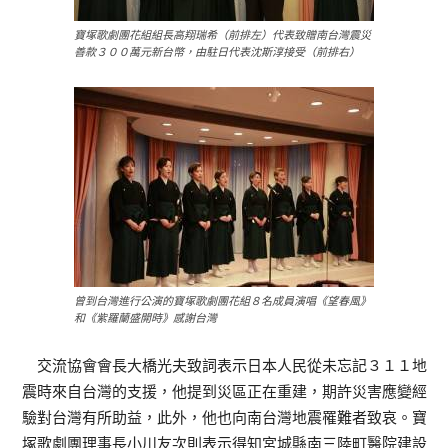
寶塚歌劇團花組組長高翔瑞希（前排左）代表致贈南台灣震災
善款３００萬元新台幣，由駐日代表沈斯淳接受（前排右）
曾到台灣進行公演的寶塚歌劇團花組８名成員演唱《望春風》
和《紫羅蘭盛開時》感謝台灣
交流協會會長大橋光夫致詞表示日本人民從未忘記３１１地
震時來自台灣的支援，他提到災區正在重建，期許災害應變經
驗對台灣有所助益，此外，他也向南台灣地震罹難者致哀。寶
塚歌劇團理事長小川友次則表示得知宮城縣南三陸町醫院建設