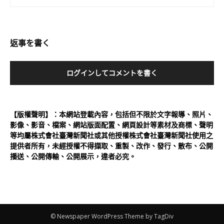
返事を書く
ログインしてコメントを書く
【版權聲明】：本網站登載內容，包括但不限於文字報導、照片、
影像、影音、檔案、網站版面配置、網頁設計等素材及商標、聲明
等均屬株式會社臺灣新聞社或其他授權株式會社臺灣新聞社使用之
提供者所有，未經授權不得擷取、重製、改作、發行、散布、公開
播送、公開傳輸、公開展示，違者必究。
© Newspaper WordPress Theme by TagDiv