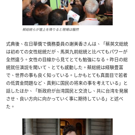
蔡総統らが壇上を降りると現場は騒然
式典後、在日華僑で僑務委員の謝美香さんは、「蔡英文総統
は初めての女性総統だが、馬英九前総統と比べてもパワーが
全然違う。女性の目線から見てとても勉強になる。昨日の総
統就任演説を聞いて、とても感動した。蔡総統は経験豊富
で、世界の事も良く知っている。しかもとても真面目で若者
の低賃金問題など、真剣に国民の将来の事を考えている」と
話したほか、「新政府が台湾国民と交流し、共に台湾を発展
させ、良い方向に向かっていく事に期待している」と述べ
た。