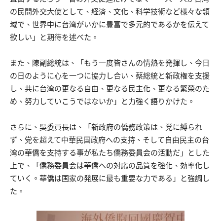
の民間外交大使として、経済、文化、科学技術など様々な領
域で、世界中に台湾がいかに豊富で多元的であるかを伝えて
欲しい」と期待を述べた。
また、陳副総統は、「もう一度皆さんの情熱を発揮し、今日
の日のように心を一つに協力し合い、蔡総統と新政権を支援
し、共に台湾の更なる自由、更なる民主化、更なる繁榮のた
め、努力していこうではないか」と力強く語りかけた。
さらに、吳委員長は、「新政府の僑務政策は、党に縛られ
ず、党を超えて中華民国政府への支持、そして自由民主の台
湾の華僑を支持する事が私たち僑務委員会の活動だ」とした
上で、「僑務委員会は華僑への対応の品質を強化、効率化し
ていく。華僑は国家の発展に最も重要な力である」と強調し
た。