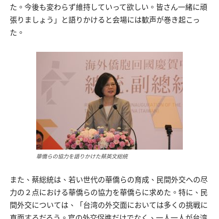
た。今後も変わらず維持していって欲しい。皆さん一緒に頑
張りましょう」と語りかけると会場には歓声が巻き起こっ
た。
華僑らの協力を語りかけた蔡英文総統
また、蔡総統は、若い世代の華僑らの育成、民間外交への尽
力の２点における華僑らの協力を華僑らに求めた。特に、民
間外交については、「台湾の外交面においては多くの挑戦に
直面するだろう。官の外交促進だけでなく、一人一人が台湾