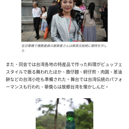
在日華僑で僑務委員の謝美香さんは蔡英文総統に期待を示し
た
また、同会では台湾各地の特産品で作った料理がビュッフェ
スタイルで振る舞われたほか、擔仔麵、蚵仔煎、肉圓、蔥油
餅などの台湾小吃も準備された。舞台では台湾伝統のパフォ
ーマンスも行われ、華僑らは故郷台湾を懐かしんだ。