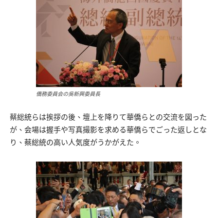
僑務委員会の吳新興委員長
蔡総統らは挨拶の後、壇上を降りて華僑らとの交流を図った
が、会場は握手や写真撮影を求める華僑らでごった返しとな
り、蔡総統の高い人気度がうかがえた。