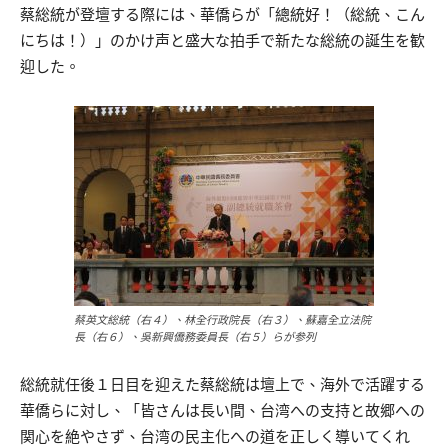
蔡総統が登壇する際には、華僑らが「總統好！（総統、こん
にちは！）」のかけ声と盛大な拍手で新たな総統の誕生を歓
迎した。
蔡英文総統（右４）、林全行政院長（右３）、蘇嘉全立法院
長（右６）、吳新興僑務委員長（右５）らが参列
総統就任後１日目を迎えた蔡総統は壇上で、海外で活躍する
華僑らに対し、「皆さんは長い間、台湾への支持と故郷への
関心を絶やさず、台湾の民主化への道を正しく導いてくれ