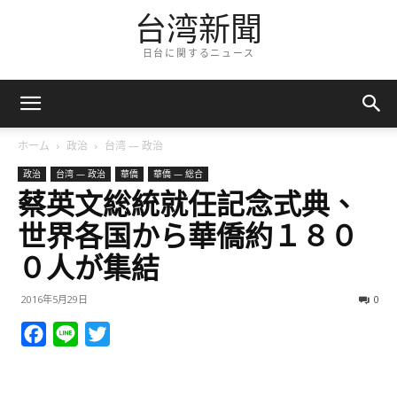
台湾新聞
日台に関するニュース
ホーム
政治
台湾 — 政治
政治
台湾 — 政治
華僑
華僑 — 総合
蔡英文総統就任記念式典、
世界各国から華僑約１８０
０人が集結
2016年5月29日
0
Facebook
Line
Twitter