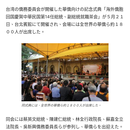
台湾の僑務委員会が開催した華僑向けの記念式典「海外僑胞
回国慶賀中華民国第14任総統、副総統就職茶会」が５月２１
日、台北賓館にて開催され、会場には全世界の華僑ら約１８
００人が出席した。
同式典には、全世界の華僑ら約１８００人が出席した。
同会には蔡英文総統、陳建仁総統、林全行政院長、蘇嘉全立
法院長、吳新興僑務委員長らが参列し、華僑らを出迎えた。