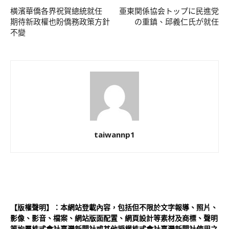
橫濱華僑各界祝賀總統就任
亜東関係協会トップに民進党
期待新政權也盼僑務政策方針
の重鎮、邱義仁氏が就任
不變
taiwannp1
【版權聲明】：本網站登載內容，包括但不限於文字報導、照片、
影像、影音、檔案、網站版面配置、網頁設計等素材及商標、聲明
等均屬株式會社臺灣新聞社或其他授權株式會社臺灣新聞社使用之