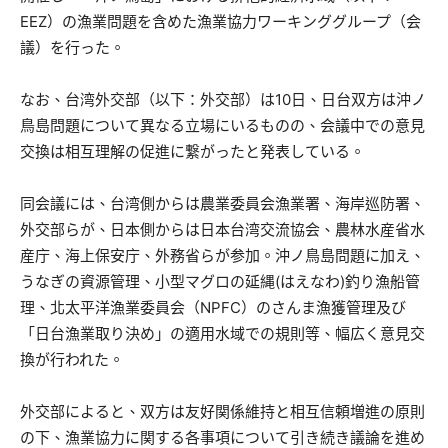
EEZ）の漁業問題を含めた漁業協力ワーキンググループ（会
議）を行った。
なお、台湾外交部（以下：外交部）は10日、日台双方は沖ノ
鳥島問題について異なる立場にいるものの、会議中での意見
交換は相互理解の促進に繋がったと発表している。
同会議には、台湾側からは農業委員会漁業署、海岸巡防署、
外交部らが、日本側からは日本台湾交流協会、農林水産省水
産庁、海上保安庁、外務省らが参加。沖ノ鳥島問題に加え、
うなぎの資源管理、小型マグロの延縄(はえなわ)釣り漁船管
理、北太平洋漁業委員会（NPFC）のさんま漁獲管理及び
「日台漁業取り決め」の適用水域での規則等、幅広く意見交
換が行われた。
外交部によると、双方は友好関係維持と相互信頼増進の原則
の下、漁業協力に関する各事項について引き続き議論を進め