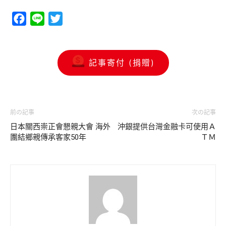
Facebook
Line
Twitter
記事寄付 (捐贈)
前の記事
次の記事
日本關西崇正會懇親大會 海外
沖銀提供台灣金融卡可使用Ａ
團結鄉親傳承客家50年
ＴＭ