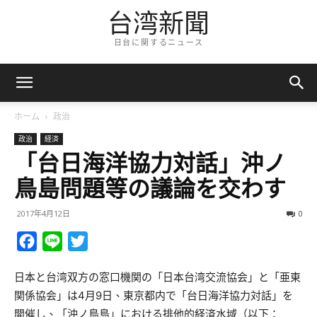
台湾新聞
日台に関するニュース
ホーム
政治
政治
経済
「台日海洋協力対話」沖ノ
鳥島問題等の議論を交わす
2017年4月12日
0
Facebook
Line
Twitter
日本と台湾双方の窓口機関の「日本台湾交流協会」と「亜東
関係協会」は4月9日、東京都内で「台日海洋協力対話」を
開催し、「沖ノ鳥島」における排他的経済水域（以下：