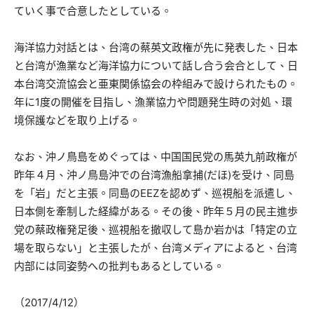
ていく事で合意したとしている。
海洋協力対話とは、台湾の蔡英文政権が先に発表した、日本
と台湾が漁業など海洋協力について話し合う会合として、日
本台湾交流協会と亜東関係協会の枠組みで設けられたもの。
年に1度の開催を目指し、漁業協力や問題発生時の対処、環
境保護などを取り上げる。
なお、沖ノ鳥島をめぐっては、中国国民党の馬英九前政権が
昨年４月、沖ノ鳥島沖での台湾漁船拿捕(だほ)を受け、同島
を「岩」だと主張。同島のEEZを認めず、巡視船を派遣し、
日本側を牽制した経緯がある。その後、昨年５月の民主進歩
党の蔡政権発足後、巡視船を撤収して島か岩かは「特定の立
場を取らない」と主張したが、台湾メディアによると、台湾
内部には同姿勢への批判もあるとしている。
（2017/4/12）