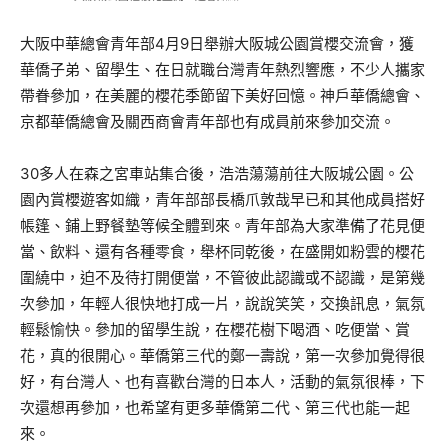
大阪中華總會青年部4月9日舉辦大阪城公園賞櫻交流會，獲
華僑子弟、留學生、在日就職台灣青年熱烈響應，不少人攜家
帶眷參加，在美麗的櫻花季節留下美好回憶。神戶華僑總會、
京都華僑總會及關西商會青年部也有成員前來參加交流。
30多人在森之宮車站集合後，浩浩蕩蕩前往大阪城公園。公
園內賞櫻遊客如織，青年部部長橋爪敦哉早已和其他成員搭好
帳篷、鋪上野餐墊等候全體到來。青年部為大家準備了花見便
當、飲料、還有各種零食，舉杯同乾後，在盛開如粉雲的櫻花
圍繞中，迫不及待打開便當，不管彼此認識或不認識，是第幾
次參加，年輕人很快地打成一片，說說笑笑，交換訊息，氣氛
輕鬆愉快。參加的留學生說，在櫻花樹下喝酒、吃便當、賞
花，真的很開心。華僑第三代的鄭一壽說，第一次參加覺得很
好，有台灣人、也有喜歡台灣的日本人，活動的氣氛很棒，下
次還想再參加，也希望有更多華僑第二代、第三代也能一起
來。