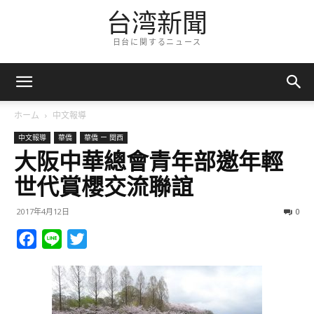
台湾新聞
日台に関するニュース
ホーム
中文報導
中文報導
華僑
華僑 ー 関西
大阪中華總會青年部邀年輕
世代賞櫻交流聯誼
2017年4月12日
0
Facebook
Line
Twitter