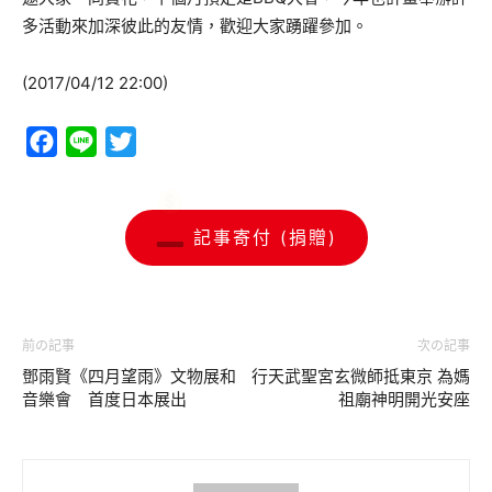
多活動來加深彼此的友情，歡迎大家踴躍參加。
(2017/04/12 22:00)
Facebook
Line
Twitter
記事寄付 (捐贈)
前の記事
次の記事
鄧雨賢《四月望雨》文物展和
行天武聖宮玄微師抵東京 為媽
音樂會 首度日本展出
祖廟神明開光安座