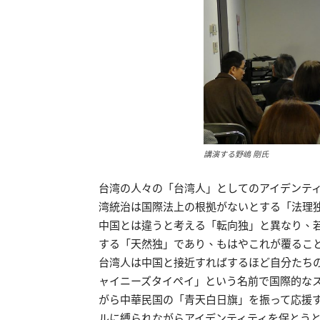
講演する野嶋 剛氏
台湾の人々の「台湾人」としてのアイデンテ
湾統治は国際法上の根拠がないとする「法理
中国とは違うと考える「転向独」と異なり、
する「天然独」であり、もはやこれが覆るこ
台湾人は中国と接近すればするほど自分たち
ャイニーズタイペイ」という名前で国際的な
がら中華民国の「青天白日旗」を振って応援
ルに縛られながらアイデンティティを保とう