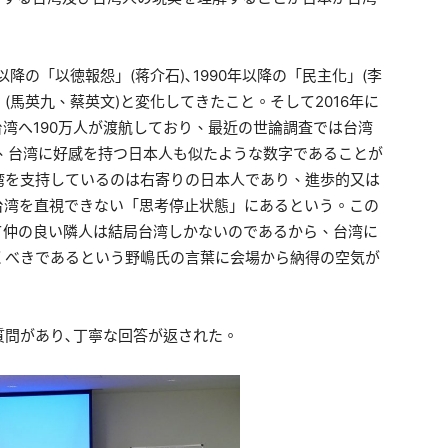
降の「以徳報怨」(蒋介石)､1990年以降の「民主化」(李
」(馬英九、蔡英文)と変化してきたこと。そして2016年に
台湾へ190万人が渡航しており、最近の世論調査では台湾
、台湾に好感を持つ日本人も似たような数字であることが
湾を支持しているのは右寄りの日本人であり、進歩的又は
台湾を直視できない「思考停止状態」にあるという。この
て仲の良い隣人は結局台湾しかないのであるから、台湾に
くべきであるという野嶋氏の言葉に会場から納得の空気が
質問があり､丁寧な回答が返された。