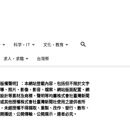
合
科学・IT
文化・教育
求人・求職
台灣祭
版權聲明】：本網站登載內容，包括但不限於文字
導、照片、影像、影音、檔案、網站版面配置、網
設計等素材及商標、聲明等均屬株式會社臺灣新聞
或其他授權株式會社臺灣新聞社使用之提供者所
，未經授權不得擷取、重製、改作、發行、散布、
開播送、公開傳輸、公開展示，違者必究。