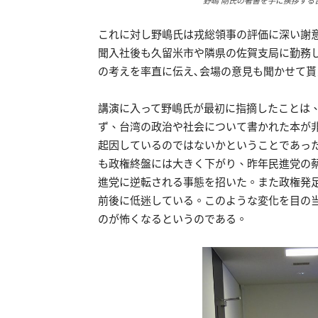
野嶋 剛氏の著書を手に挨拶する
これに対し野嶋氏は戎総領事の評価に深い謝
聞入社後も久留米市や隣県の佐賀支局に勤務
の考えを率直に伝え､会場の意見も聞かせて
講演に入って野嶋氏が最初に指摘したことは
ず、台湾の政治や社会について書かれた本が
起因しているのではないかということであっ
も政権終盤には大きく下がり、昨年民進党の
進党に逆転される事態を招いた。また政権発足
前後に低迷している。このような変化を目の
のが怖くなるというのである。