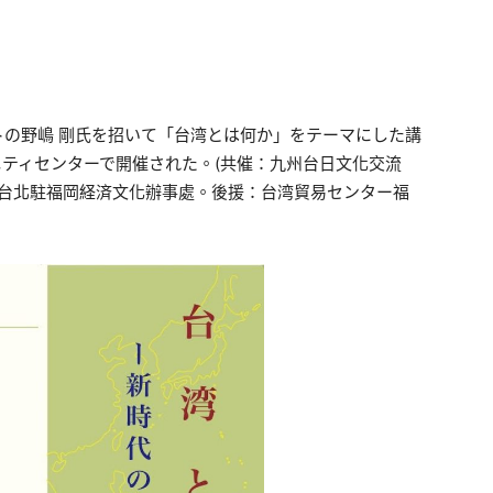
の野嶋 剛氏を招いて「台湾とは何か」をテーマにした講
ニティセンターで開催された。(共催：九州台日文化交流
：台北駐福岡経済文化辦事處。後援：台湾貿易センター福