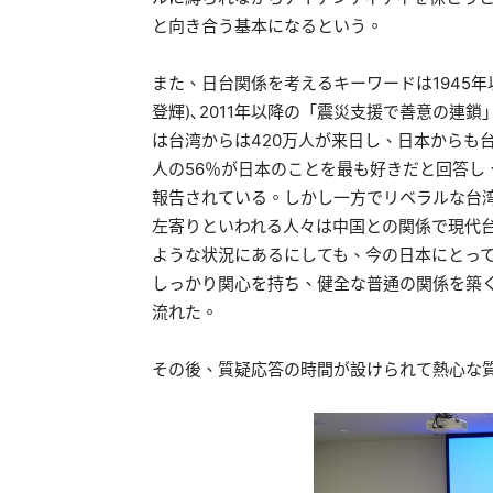
と向き合う基本になるという。
また、日台関係を考えるキーワードは1945年以
登輝)､2011年以降の「震災支援で善意の連鎖
は台湾からは420万人が来日し、日本からも
人の56％が日本のことを最も好きだと回答し
報告されている。しかし一方でリベラルな台
左寄りといわれる人々は中国との関係で現代
ような状況にあるにしても、今の日本にとっ
しっかり関心を持ち、健全な普通の関係を築
流れた。
その後、質疑応答の時間が設けられて熱心な