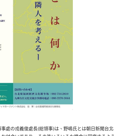
事處の戎義俊處長(総領事)は、野嶋氏とは朝日新聞台北