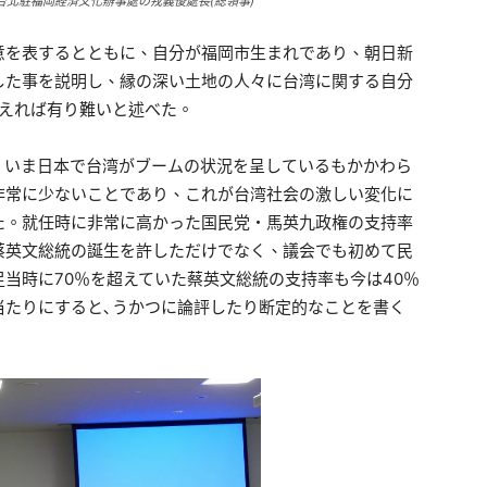
台北駐福岡経済文化辦事處の戎義俊處長(総領事)
意を表するとともに、自分が福岡市生まれであり、朝日新
した事を説明し、縁の深い土地の人々に台湾に関する自分
貰えれば有り難いと述べた。
、いま日本で台湾がブームの状況を呈しているもかかわら
非常に少ないことであり、これが台湾社会の激しい変化に
た。就任時に非常に高かった国民党・馬英九政権の支持率
蔡英文総統の誕生を許しただけでなく、議会でも初めて民
当時に70％を超えていた蔡英文総統の支持率も今は40％
当たりにすると､うかつに論評したり断定的なことを書く