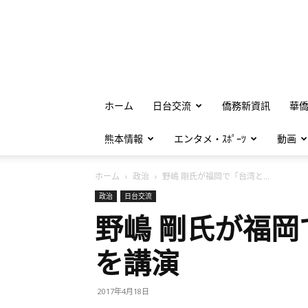
ホーム
日台交流
僑務新資訊
華
熊本情報
エンタメ・ｽﾎﾟｰﾂ
動画
ホーム
政治
野嶋 剛氏が福岡で「台湾と...
政治
日台交流
野嶋 剛氏が福
を講演
2017年4月18日