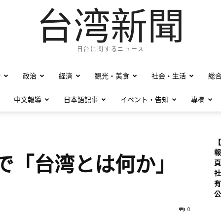
台湾新聞
日台に関するニュース
僑
政治
経済
観光・美食
社会・生活
総
中文報導
日本語記事
イベント・告知
專欄
【
報
岡で「台湾とは何か」
頁
社
有
公
0