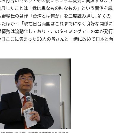
るお付合いであり、その後いろいろな機会に同席するよう
発展したことは「縁は異なもの味なもの」という関係を感
る野嶋氏の著作「台湾とは何か」を二度読み通し､多くの
したほか、「現在日台両国はこれまでになく良好な関係に
際情勢は流動化しており、このタイミングでこの本が発行
日ここに集まった63人の皆さんと一緒に改めて日本と台