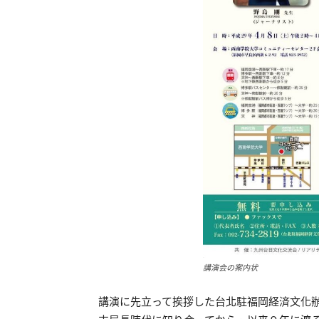
講演会の案内状
講演に先立って挨拶した台北駐福岡経済文化辦