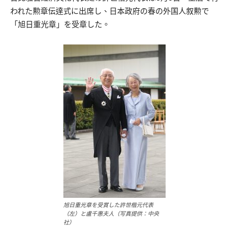
われた勲章伝達式に出席し、日本政府の春の外国人叙勲で
「旭日重光章」を受章した。
旭日重光章を受賞した許世楷元代表
（左）と盧千惠夫人（写真提供：中央
社）