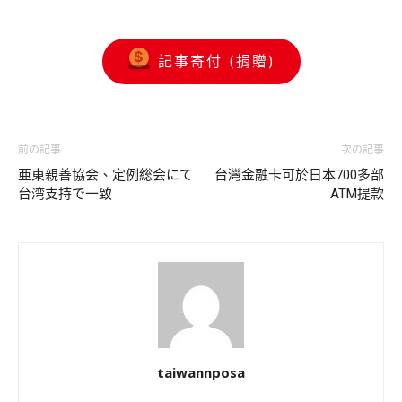
記事寄付 (捐贈)
前の記事
次の記事
亜東親善協会、定例総会にて
台灣金融卡可於日本700多部
台湾支持で一致
ATM提款
taiwannposa