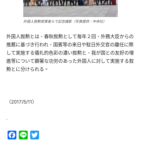
外国人叙勲受賞者らで記念撮影（写真提供：中央社）
外国人叙勲とは、春秋叙勲として毎年２回、外務大臣からの
推薦に基づき行われ、国賓等の来日や駐日外交官の離任に際
して実施する儀礼的色彩の濃い叙勲と、我が国との友好の増
進等について顕著な功労のあった外国人に対して実施する叙
勲とに分けられる。
（2017/5/11）
.
Facebook
Line
Twitter