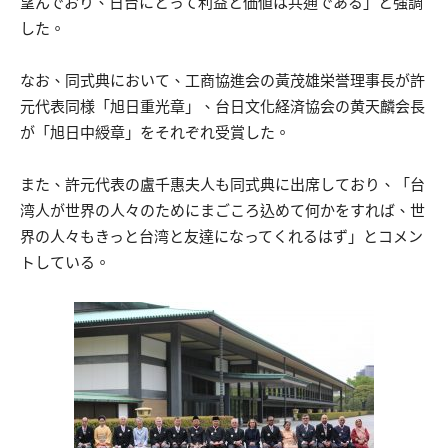
望んでおり、日台にとって利益と価値は共通である」と強調
した。
なお、同式典において、工商協進会の黃茂雄栄誉理事長が許
元代表同様「旭日重光章」、台日文化経済協会の黄天麟会長
が「旭日中綬章」をそれぞれ受賞した。
また、許元代表の盧千惠夫人も同式典に出席しており、「台
湾人が世界の人々のためにまごころ込めて何かをすれば、世
界の人々もきっと台湾と友達になってくれるはず」とコメン
トしている。