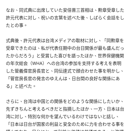
なお、同式典に出席していた安倍晋三首相は、勲章受章した
許元代表に対し、祝いの言葉を述べた後、しばらく会話をし
たとの事。
式典後、許元代表は台湾メディアの取材に対し、「同勲章を
受章できたのは、私が代表任期中の台日関係が最も盛んだっ
たからだろう」と受賞した喜びを語ったほか、世界保健機関
の年次総会（WHA）への台湾の参加を支持する考えを表明
した管義偉官房長官と、同伝達式で顔合わせた事を明かし、
「管官房長官の発言のゆえんは、日台間の良好な関係にあ
る」と述べた。
さらに、台湾は中国との関係をどのような関係にしたいか、
先ずきちんと考えるべきだと指摘したほか、一方、日本は台
湾に対し、特別な何かを望んでいるわけではないと話し、
「日本は日台が国家の利益と安全のために力を合わせる事を