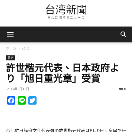
台湾新聞
日台に関するニュース
ホーム
政治
政治
許世楷元代表、日本政府よ
り「旭日重光章」受賞
2017年5月11日
0
Facebook
Line
Twitter
台北駐日経済文化代表処の許世楷元代表は5月9日、皇居で行