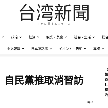
台湾新聞
日台に関するニュース
僑
政治
経済
観光・美食
社会・生活
総
中文報導
日本語記事
イベント・告知
專欄
【
報
 自民黨推取消習訪
頁
社
有
公
0