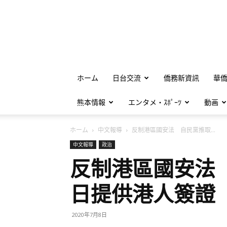
ホーム
日台交流
僑務新資訊
華
熊本情報
エンタメ・ｽﾎﾟｰﾂ
動画
ホーム
中文報導
反制港區國安法 自民黨推取...
中文報導
政治
反制港區國安法
日提供港人簽證
2020年7月8日