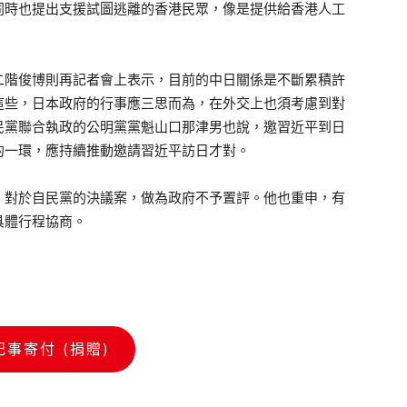
同時也提出支援試圖逃離的香港民眾，像是提供給香港人工
階俊博則再記者會上表示，目前的中日關係是不斷累積許
這些，日本政府的行事應三思而為，在外交上也須考慮到對
民黨聯合執政的公明黨黨魁山口那津男也說，邀習近平到日
的一環，應持續推動邀請習近平訪日才對。
對於自民黨的決議案，做為政府不予置評。他也重申，有
具體行程協商。
記事寄付 (捐贈)