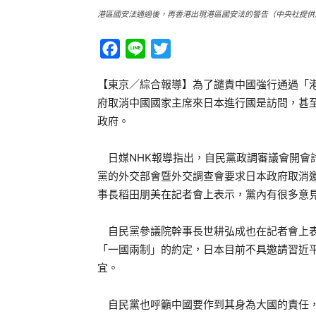
港區國安法通過後，再香港出現港區國安法的警告（中央社提供
Facebook
Line
Twitter
【東京／綜合報導】為了譴責中國強行通過「
府取消中國國家主席來日本進行國是訪問，甚
政府。
日媒NHK報導指出，自民黨政調審議會開會
黨的外交部會暨外交調查會要求日本政府取消
事長稻田朋美在記者會上表示，黨內有很多意
自民黨參議院幹事長世耕弘成也在記者會上表
「一國兩制」的約定，日本目前不具邀請習近
宜。
自民黨也呼籲中國要作到其身為大國的責任，