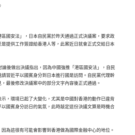
）
港區國安法」，日本自民黨於昨天通過正式決議案，要求政
至是提供工作簽證給香港人等，此案近日就會正式交給日本
討論後做出決議指出，因為中國強推「港區國安法」，自民
邀請習近平以國賓身分到日本進行國是訪問。自民黨代理幹
見，最後修改決議案中的部分文字內容後正式通過。
示，環境已起了大變化，尤其是中國對香港的動作已違背
平以國賓身分訪日的氣氛，此時敲定這份決議文算是時機合
因為這很有可能會影響到香港做為國際金融中心的地位。