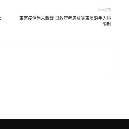
次の記事
公
東京疫情尚未趨緩 日政府考慮放寬東奧選手入境
限制