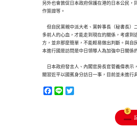
另外也會敦促日本政府保護在港的日本公民，
作簽證等。
但自民黨親中派大老、黨幹事長（秘書長）二
多前人的心血，才能走到現在的關係，考慮到
方，並非那麼簡單，不能輕易做出判斷。與自
本進行國是訪問是中日領導人為加強中日關係
日本政府發言人、內閣官房長官菅義偉表示，
關習近平以國賓身分訪日一事，目前並未進行
Facebook
Line
Twitter