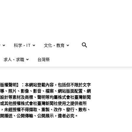
合
科学・IT
文化・教育
求人・求職
台灣祭
版權聲明】：本網站登載內容，包括但不限於文字
導、照片、影像、影音、檔案、網站版面配置、網
設計等素材及商標、聲明等均屬株式會社臺灣新聞
或其他授權株式會社臺灣新聞社使用之提供者所
，未經授權不得擷取、重製、改作、發行、散布、
開播送、公開傳輸、公開展示，違者必究。