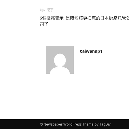
前の記事
6個徵兆警示: 是時候該更換您的日本房產託管
司了!
taiwannp1
© Newspaper WordPress Theme by TagDiv