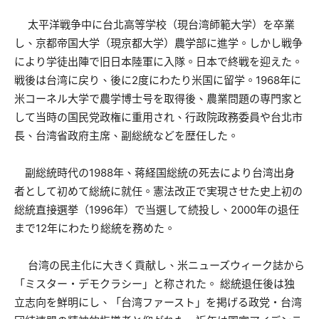
太平洋戦争中に台北高等学校（現台湾師範大学）を卒業
し、京都帝国大学（現京都大学）農学部に進学。しかし戦争
により学徒出陣で旧日本陸軍に入隊。日本で終戦を迎えた。
戦後は台湾に戻り、後に2度にわたり米国に留学。1968年に
米コーネル大学で農学博士号を取得後、農業問題の専門家と
して当時の国民党政権に重用され、行政院政務委員や台北市
長、台湾省政府主席、副総統などを歴任した。
副総統時代の1988年、蒋経国総統の死去により台湾出身
者として初めて総統に就任。憲法改正で実現させた史上初の
総統直接選挙（1996年）で当選して続投し、2000年の退任
まで12年にわたり総統を務めた。
台湾の民主化に大きく貢献し、米ニューズウィーク誌から
「ミスター・デモクラシー」と称された。 総統退任後は独
立志向を鮮明にし、「台湾ファースト」を掲げる政党・台湾