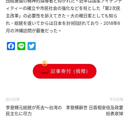
団結連盟の精神的指導者と仰がれた。近年は国家アイデンテ
ィティーの確立や市民社会の強化などを柱とした「第2次民
主改革」の必要性を訴えてきた。大の親日家としても知ら
れ、総統を退いてからは日本を計9回訪れており、2018年6
月の沖縄訪問が最後だった。
Facebook
Line
Twitter
記事寄付 (捐贈)
前の記事
次の記事
李登輝元総統が死去～台湾の
李登輝辭世 日首相安倍及政要
民主化に尽力
紛表哀悼