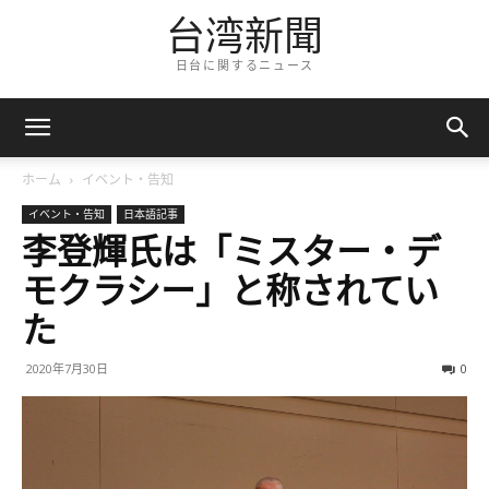
台湾新聞
日台に関するニュース
ホーム
イベント・告知
イベント・告知
日本語記事
李登輝氏は「ミスター・デ
モクラシー」と称されてい
た
2020年7月30日
0