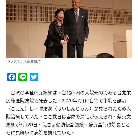
曾文恵夫人と李登輝氏
Facebook
Line
Twitter
台湾の李登輝元総統は、台北市内の入院先のである台北栄
民総医院病院で死去した。2020年2月に自宅で牛乳を誤嚥
（ごえん）し、肺浸潤（はいしんじゅん）が見られたため入
院治療していた。ここ数日は容体の悪化が伝えられ、蔡英文
総統が7月29日、急きょ頼清徳副総統、蘇貞昌行政院長とと
もに見舞いに病院を訪れていた。