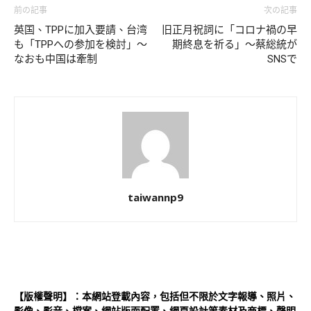
前の記事
次の記事
英国、TPPに加入要請、台湾
旧正月祝詞に「コロナ禍の早
も「TPPへの参加を検討」～
期終息を祈る」〜蔡総統が
なおも中国は牽制
SNSで
taiwannp9
【版權聲明】：本網站登載內容，包括但不限於文字報導、照片、
影像、影音、檔案、網站版面配置、網頁設計等素材及商標、聲明