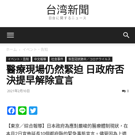
台湾新聞
日台に関するニュース
ホーム
イベント・告知
イベント・告知
中文報導
社会事件
新型冠狀肺炎／コロナウイルス
醫療現場仍然緊迫 日政府否
決提早解除宣言
2021年2月10日
0
Facebook
Line
Twitter
【東京／綜合報導】日本政府為應對嚴峻的醫療體制現狀，在
本月2日宣佈延長10個都府縣的緊急事態宣言。儘管因為上週