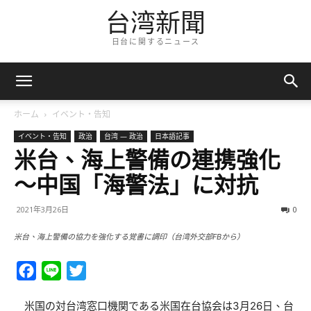
台湾新聞
日台に関するニュース
ホーム
イベント・告知
イベント・告知
政治
台湾 — 政治
日本語記事
米台、海上警備の連携強化
〜中国「海警法」に対抗
2021年3月26日
0
米台、海上警備の協力を強化する覚書に調印（台湾外交部FBから）
Facebook
Line
Twitter
米国の対台湾窓口機関である米国在台協会は3月26日、台