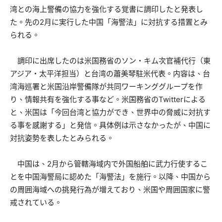
湾との海上警備の協力を強化する覚書に調印したと発表し
た。先の2月に実行した中国「海警法」に対抗する措置とみ
られる。
調印に出席したのは米国務省のソン・キム次官補代行（東
アジア・太平洋担当）と台湾の蕭美琴駐米代表。内容は、台
湾海巡署と米国沿岸警備隊が共同ワーキンググループを作
り、情報共有を強化する事など。米国務省のTwitterによる
と、米国は「今回台湾と協力ができ、世界中の脅威に対抗す
る事を感謝する」と発信。具体例は示さなかったが、中国に
対抗姿勢を表したとみられる。
中国は、2月から管轄海域内で外国船舶に武力行使するこ
とを中国海警局に認めた「海警法」を施行。以降、中国から
の周囲海域への挑発行為が増えており、米国や周囲国家に警
戒されている。