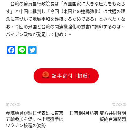
台湾の蘇貞昌行政院長は「周囲国家に大きな圧力をもたら
す」と中国に批判し「今回（米国との連携強化）は共通の理
念に基づいて地域平和を維持するためである」と述べた。な
お、今回の米国と台湾の間連携強化の覚書に調印するのは、
バイデン政権が発足して初めて。
Facebook
Line
Twitter
記事寄付 (捐贈)
前の記事
次の記事
参院議員が駐日代表処に東京
日首相4月訪美 雙方共同聲明
五輪参加を促す〜出場選手は
擬納台海問題
ワクチン接種の姿勢