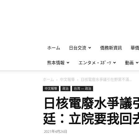
ホーム
日台交流
僑務新資訊
華
熊本情報
エンタメ・ｽﾎﾟｰﾂ
動画
ホーム
中文報導
日核電廢水爭議引在野黨不滿...
中文報導
政治
台湾 — 政治
日核電廢水爭議
廷：立院要我回
2021年4月26日