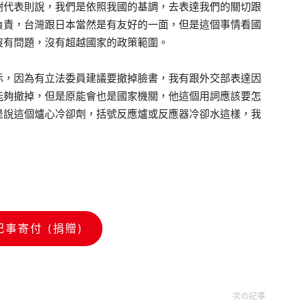
代表則說，我們是依照我國的基調，去表達我們的關切跟
負責，台灣跟日本當然是有友好的一面，但是這個事情看國
沒有問題，沒有超越國家的政策範圍。
，因為有立法委員建議要撤掉臉書，我有跟外交部表達因
能夠撤掉，但是原能會也是國家機關，他這個用詞應該要怎
是說這個爐心冷卻劑，括號反應爐或反應器冷卻水這樣，我
記事寄付 (捐贈)
次の記事