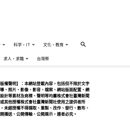
合
科学・IT
文化・教育
求人・求職
台灣祭
版權聲明】：本網站登載內容，包括但不限於文字
導、照片、影像、影音、檔案、網站版面配置、網
設計等素材及商標、聲明等均屬株式會社臺灣新聞
或其他授權株式會社臺灣新聞社使用之提供者所
，未經授權不得擷取、重製、改作、發行、散布、
開播送、公開傳輸、公開展示，違者必究。