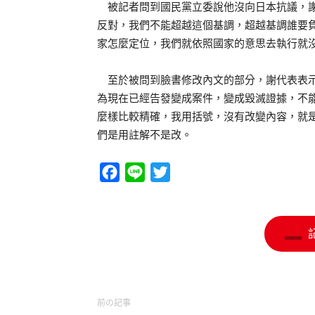
被記者問到國民黨立委說他沒向日本抗議，謝
反對，我們不能超越這個基調，超越基調誰要
家怎麼定位，我們就依照國家的意思去執行就
至於被問到臉書修改內文的部分，謝代表表示
為現在已經告發變成案件，變成毀滅證據，不
麼樣比較精確，我用括號，沒有改變內容，就
們是用註解不是改。
Facebook
Line
Twitter
前の記事