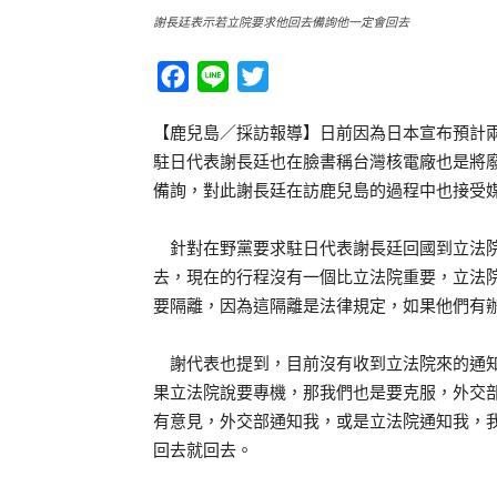
謝長廷表示若立院要求他回去備詢他一定會回去
Facebook
Line
Twitter
【鹿兒島／採訪報導】日前因為日本宣布預計
駐日代表謝長廷也在臉書稱台灣核電廠也是將
備詢，對此謝長廷在訪鹿兒島的過程中也接受
針對在野黨要求駐日代表謝長廷回國到立法院
去，現在的行程沒有一個比立法院重要，立法
要隔離，因為這隔離是法律規定，如果他們有
謝代表也提到，目前沒有收到立法院來的通知
果立法院說要專機，那我們也是要克服，外交
有意見，外交部通知我，或是立法院通知我，
回去就回去。