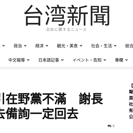
台湾新聞
日台に関するニュース
僑
政治
経済
観光・美食
社会・生活
総
中文報導
日本語記事
イベント・告知
專欄
【
報
引在野黨不滿 謝長
頁
社
去備詢一定回去
有
公
0