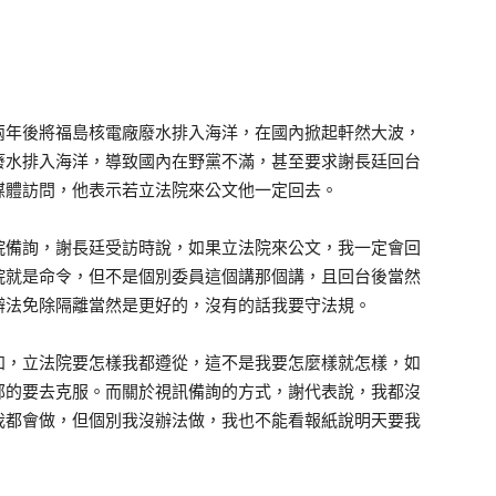
兩年後將福島核電廠廢水排入海洋，在國內掀起軒然大波，
廢水排入海洋，導致國內在野黨不滿，甚至要求謝長廷回台
媒體訪問，他表示若立法院來公文他一定回去。
備詢，謝長廷受訪時說，如果立法院來公文，我一定會回
院就是命令，但不是個別委員這個講那個講，且回台後當然
辦法免除隔離當然是更好的，沒有的話我要守法規。
，立法院要怎樣我都遵從，這不是我要怎麼樣就怎樣，如
部的要去克服。而關於視訊備詢的方式，謝代表說，我都沒
我都會做，但個別我沒辦法做，我也不能看報紙說明天要我