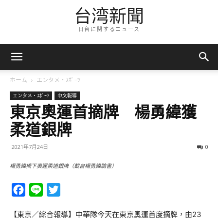
台湾新聞
日台に関するニュース
ホーム
エンタメ・ｽﾎﾟｰﾂ
エンタメ・ｽﾎﾟｰﾂ
中文報導
東京奧運首摘牌 楊勇緯獲
柔道銀牌
2021年7月24日
0
楊勇緯摘下奧運柔道銀牌（截自楊勇緯臉書）
Facebook
Line
Twitter
【東京／綜合報導】中華隊今天在東京奧運首度摘牌，由23