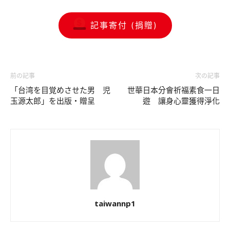
記事寄付 (捐贈)
前の記事
次の記事
「台湾を目覚めさせた男 児
世華日本分會祈福素食一日
玉源太郎」を出版・贈呈
遊 讓身心靈獲得淨化
taiwannp1