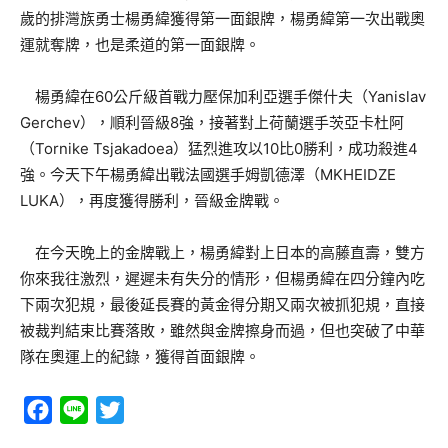
歲的排灣族勇士楊勇緯獲得第一面銀牌，楊勇緯第一次出戰奧
運就奪牌，也是柔道的第一面銀牌。
楊勇緯在60公斤級首戰力壓保加利亞選手傑什夫（Yanislav
Gerchev），順利晉級8強，接著對上荷蘭選手茨亞卡杜阿
（Tornike Tsjakadoea）猛烈進攻以10比0勝利，成功殺進4
強。今天下午楊勇緯出戰法國選手姆凱德澤（MKHEIDZE
LUKA），再度獲得勝利，晉級金牌戰。
在今天晚上的金牌戰上，楊勇緯對上日本的高藤直壽，雙方
你來我往激烈，遲遲未有失分的情形，但楊勇緯在四分鐘內吃
下兩次犯規，最後延長賽的黃金得分期又兩次被抓犯規，直接
被裁判結束比賽落敗，雖然與金牌擦身而過，但也突破了中華
隊在奧運上的紀錄，獲得首面銀牌。
Facebook
Line
Twitter