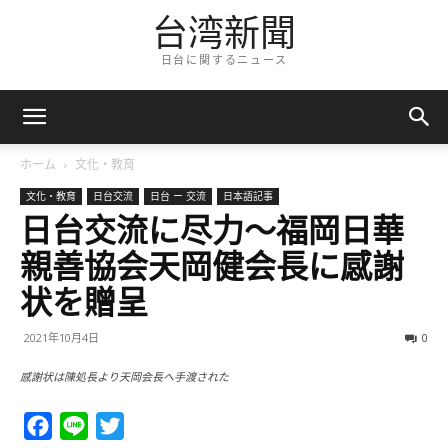
台湾新聞
日台に関するニュース
ホーム
文化・教育
文化・教育
日台交流
日台 ー 交流
日本語記事
日台交流に尽力～福岡日華
親善協会天岡健会長に感謝
状を贈呈
2021年10月4日
0
感謝状は陳処長より天岡会長へ手渡された
Facebook
Line
Twitter