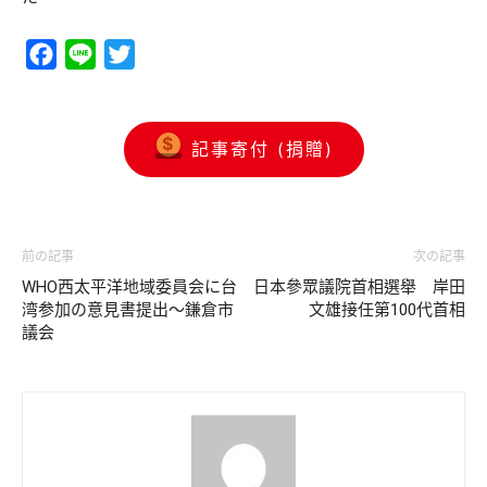
Facebook
Line
Twitter
記事寄付 (捐贈)
前の記事
次の記事
WHO西太平洋地域委員会に台
日本參眾議院首相選舉 岸田
湾参加の意見書提出～鎌倉市
文雄接任第100代首相
議会