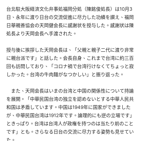
台北駐大阪経済文化弁事処福岡分処（陳銘俊処長）は10月3
日、永年に渡り日台の交流促進に尽力した功績を讃え、福岡
日華親善協会の天岡健会長に感謝状を授与した。感謝状は陳
処長より天岡会長へ手渡された。
授与後に挨拶した天岡会長は、「父親と親子二代に渡り非常
に親台派です」と話した。会長自身、これまで台湾に約三百
回も訪問しており、「コロナ禍で台湾行けなくてちょっと寂
しかった。台湾の牛肉麺がなつかしい」と振り返った。
また、天岡会長はいまの台湾と中国の関係性について持論
を展開。「中華民国台湾の独立を認めないとする中華人民共
和国は矛盾しています。中国は1949年に国家ができました
が、中華民国台湾は1912年です。論理的にも逆の立場です」
ときっぱり。台湾は台湾人が政権を持つのは当たり前のこと
です」とも。さらなる日台の交流に尽力する姿勢も見せてい
た。