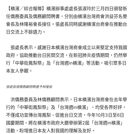
【橫濱／綜合報導】橫濱辦事處處長張淑玲於三月四日頒發新
任僑務委員及僑務顧問聘書，分別由橫濱台灣商會洪益芬名譽
會長及林隆裕會長接任。張處長同時感謝橫濱台商會在推動台
日交流上不餘遺力。
張處長表示，感謝日本橫濱台灣商會成立以來堅定支持我國
政府，協助推動台日民間交流，在新冠肺炎疫情期間，仍然舉
行「中華街鳳梨祭」及「台灣週in橫濱」等活動，吸引眾多日
本友人參觀。
張處長頒僑務顧問聘書予林隆裕
洪僑務委員及林僑務顧問表示，日本橫濱台灣商會在去年舉
行的「中華街鳳梨祭」及「台灣週in橫濱」，均受各界好評，
不僅成功宣傳台灣鳳梨、促進台日交流，今年10月3日至6日
國慶期間，將在橫濱市政府大廳舉辦第2屆「台灣週in橫濱」
活動，盼增進日本友人對我國的理解及友好。