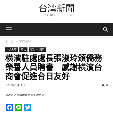
台湾新聞
日台に関するニュース
ホーム
中文報導
中文報導
華僑
華僑 ー 関東
橫濱駐處處長張淑玲頒僑務
榮譽人員聘書 感謝橫濱台
商會促進台日友好
2022年3月11日
0
張處長頒僑務委員聘書予洪益芬
Facebook
Line
Twitter