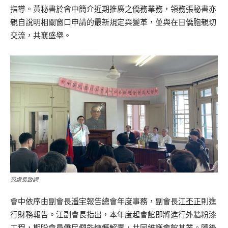
指導。黃秘書於會中簡介近期推廣之僑務業務，領務張秘書亦
親自說明相關窗口申請的最新規定與變革，並與在日僑胞親切
交流，共襄盛舉。
范處長致詞
會中依序由副會長
潘宇
報告總會年度事務，副會長
江丕正
則進
行財務報告。江副會長指出，本年度起會館即將進行外牆粉漆
工程，期盼會員僑民們能慷慨解囊，共同維護會館基業。隨後