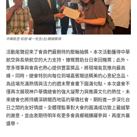
中華航空 松田 峻一先生(左)親頒獎項
活動尾聲迎來了會員們最期待的壓軸抽獎。本次活動獲得中華
航空與長榮航空的大力支持，慷慨贊助台日來回機票；此外，
眾多理事與會員也熱心提供豐富獎品，將現場氣氛推向最高
峰。同時，總會特別向每位到場嘉賓贈送精美的心意紀念品，
為這場充滿熱情與活力的週末聚會畫下圓滿句點。本次盛會不
僅再次展現神戶華僑總會的強大凝聚力與推廣文化的熱忱，未
來總會也將持續深耕關西地區的華僑社會，期盼進一步深化台
日之間的友好情誼。全體理監事對大會的圓滿成功致上最誠摯
的謝意，並由衷期待明年有更多會員鄉親踴躍參與，再度共襄
盛舉。