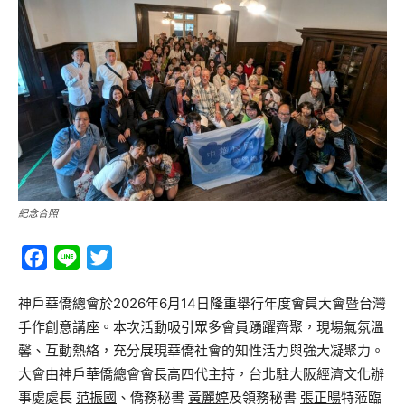
紀念合照
Facebook
Line
Twitter
神戶華僑總會於2026年6月14日隆重舉行年度會員大會暨台灣
手作創意講座。本次活動吸引眾多會員踴躍齊聚，現場氣氛溫
馨、互動熱絡，充分展現華僑社會的知性活力與強大凝聚力。
大會由神戶華僑總會會長高四代主持，台北駐大阪經濟文化辦
事處處長
范振國
、僑務秘書
黃麗婷
及領務秘書
張正暘
特蒞臨