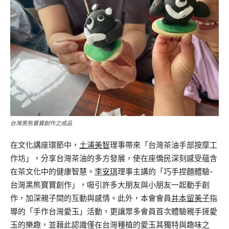
台灣黑熊寶寶創作之成品
在文化講座環節中，
土浦美智
理事帶來「台灣茶油手部按摩工
作坊」，分享台灣茶油的多方發展，使在座僑民深刻感受蘊含
在茶文化中的健康智慧。
李安琪
理事主講的「巧手捏麵體驗-
台灣黑熊寶寶創作」，吸引許多大朋友與小朋友一起動手創
作，加深親子間的互動與感情。此外，本會會員
井本留美子
指
導的「手作台灣愛玉」活動，更讓眾多會員首次體驗親手搓愛
玉的樂趣，並藉此認識僅在台灣種植的愛玉其獨特與趣味之