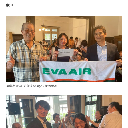
處。
長榮航空 吳 光揚支店長(右)親頒獎項