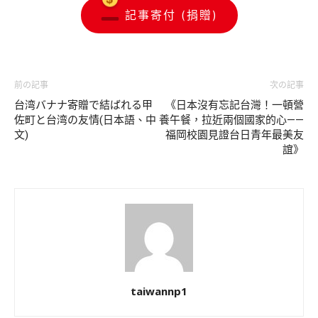
記事寄付 (捐贈)
前の記事
次の記事
台湾バナナ寄贈で結ばれる甲
《日本沒有忘記台灣！一頓營
佐町と台湾の友情(日本語、中
養午餐，拉近兩個國家的心——
文)
福岡校園見證台日青年最美友
誼》
taiwannp1