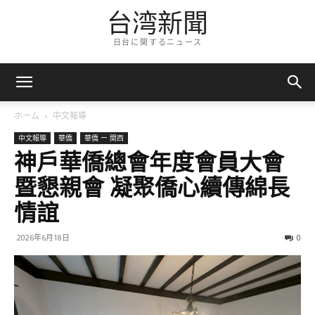
台湾新聞
日台に関するニュース
ホーム
中文報導
中文報導
華僑
華僑 ー 関西
神戶華僑總會年度會員大會
暨懇親會 凝聚僑心續傳綿長
情誼
2026年6月18日
0