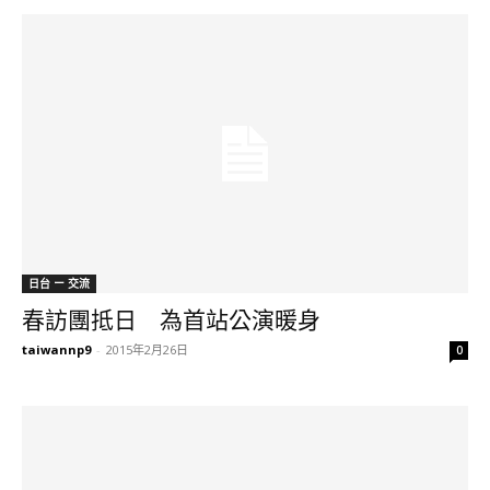
日台 ー 交流
春訪團抵日 為首站公演暖身
taiwannp9
-
2015年2月26日
0