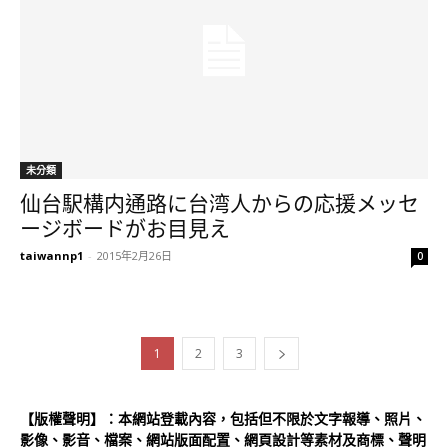
未分類
仙台駅構内通路に台湾人からの応援メッセ
ージボードがお目見え
taiwannp1
-
2015年2月26日
0
1
2
3
【版權聲明】：本網站登載內容，包括但不限於文字報導、照片、
影像、影音、檔案、網站版面配置、網頁設計等素材及商標、聲明