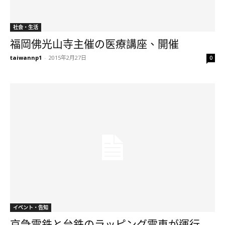
社会・生活
福岡佛光山寺主催の医療講座、開催
taiwannp1
-
2015年2月27日
0
イベント・告知
京急電鉄と台鉄のラッピング電車が運行