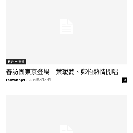
日台 ー 交流
春訪團東京登場 葉璦菱、鄭怡熱情開唱
taiwannp9
-
2015年2月27日
0