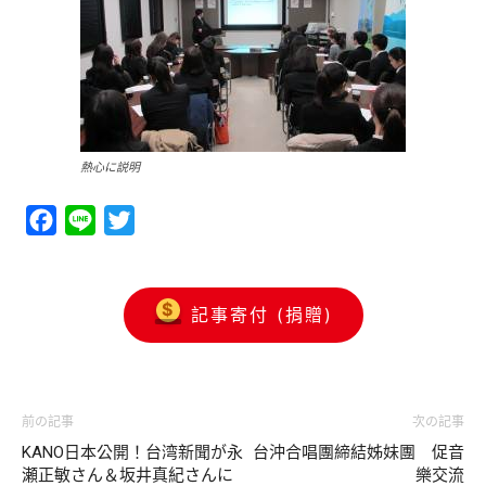
熱心に説明
Facebook
Line
Twitter
記事寄付 (捐贈)
前の記事
次の記事
KANO日本公開！台湾新聞が永
台沖合唱團締結姊妹團 促音
瀬正敏さん＆坂井真紀さんに
樂交流