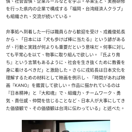
慣、社会習慣、企業ルールなどを学ぶ。卒業生と、実務研修
を行った県内の企業で構成する「福岡・台湾経済人クラブ」
も組織され、交流が続いている。
弁事処へ到着した一行は職員らから歓迎を受け、戎義俊処長
から、「日本には『犬も歩けば棒に当たる』という諺がある
が、行動と実践が何よりも重要だという意味だ。何事に対し
ても平常心を以て、物事に取り組んで欲しい。『氏より育
ち』という言葉もあるように、社会を生き抜くために教養を
身に着けるべきだ」と激励した。さらに戎処長は日本文化を
理解するための材料として映画を例示し、「時間があれば映
画『KANO』を鑑賞して欲しい。作品に描かれているのは
『日本精神』と『大和魂』で、組織力、チームワーク、勇
気、責任感、仲間を信じることなど、日本人が大事にしてき
た価値観で、その価値観は台湾に伝わっている」と述べた。