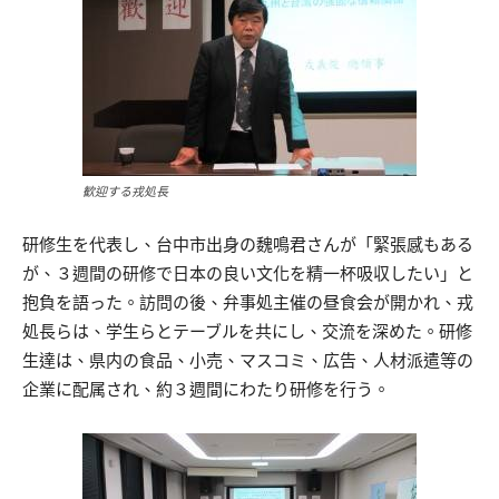
歓迎する戎処長
研修生を代表し、台中市出身の魏鳴君さんが「緊張感もある
が、３週間の研修で日本の良い文化を精一杯吸収したい」と
抱負を語った。訪問の後、弁事処主催の昼食会が開かれ、戎
処長らは、学生らとテーブルを共にし、交流を深めた。研修
生達は、県内の食品、小売、マスコミ、広告、人材派遣等の
企業に配属され、約３週間にわたり研修を行う。