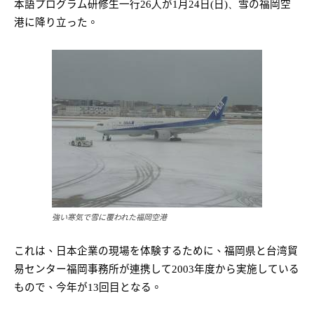
本語プログラム研修生一行
26人
が
1
月
24
日
(
日
)、
雪の福岡空
港に降り立った。
強い寒気で雪に覆われた福岡空港
これは、日本企業の現場を体験するために、福岡県と台湾貿
易センター福岡事務所が連携して
2003
年度から実施している
もので、今年が
13
回目となる。