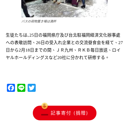
バスの荷物置き場は満杯
生徒たちは､
25
日の福岡県庁及び台北駐福岡経済文化辦事處
への表敬訪問、
26
日の受入れ企業との交流昼食会を経て、
27
日
から
2
月
18
日
までの間、ＪＲ九州、ＲＫＢ毎日放送、ロイ
ヤルホールディングスなど
20
社に分かれて研修する。
Facebook
Line
Twitter
記事寄付 (捐贈)