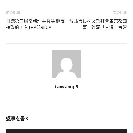
前の記事
次の記事
日總第三屆常務理事會議 籲支
台北市長柯文哲拜會東京都知
持政府加入TPP與RECP
事 舛添「甘溫」台灣
taiwannp9
返事を書く