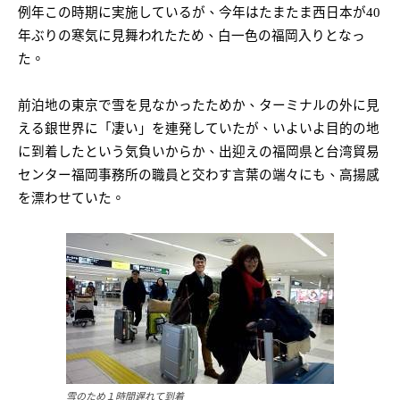
例年この時期に実施しているが、今年はたまたま西日本が
40
年ぶりの寒気に見舞われたため、白一色の福岡入りとなっ
た。
前泊地の東京で雪を見なかったためか、ターミナルの外に見
える銀世界に「凄い」を連発していたが、いよいよ目的の地
に到着したという気負いからか、出迎えの福岡県と台湾貿易
センター福岡事務所の職員と交わす言葉の端々にも、高揚感
を漂わせていた。
雪のため１時間遅れて到着