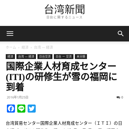
台湾新聞
日台に関するニュース
ホーム
経済
台湾 — 経済
経済
台湾 — 経済
日台交流
日台 ー 交流
未分類
国際企業人材育成センター
(ITI)の研修生が雪の福岡に
到着
2016年1月25日
0
Facebook
Line
Twitter
台湾貿易センター国際企業人材育成センター（ＩＴＩ）の日