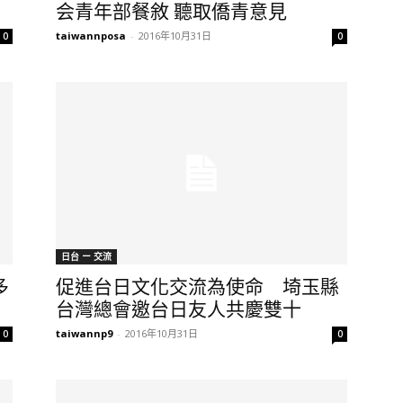
会青年部餐敘 聽取僑青意見
taiwannposa
-
2016年10月31日
0
0
日台 ー 交流
多
促進台日文化交流為使命 埼玉縣
台灣總會邀台日友人共慶雙十
taiwannp9
-
2016年10月31日
0
0