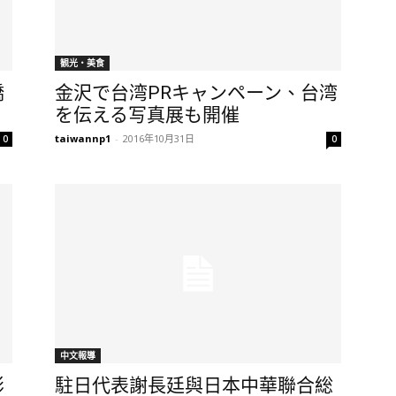
観光・美食
僑
金沢で台湾PRキャンペーン、台湾
を伝える写真展も開催
taiwannp1
-
2016年10月31日
0
0
中文報導
影
駐日代表謝長廷與日本中華聯合総