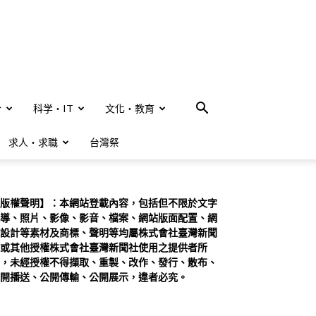
合
科学・IT
文化・教育
求人・求職
台灣祭
版權聲明】：本網站登載內容，包括但不限於文字
導、照片、影像、影音、檔案、網站版面配置、網
設計等素材及商標、聲明等均屬株式會社臺灣新聞
或其他授權株式會社臺灣新聞社使用之提供者所
，未經授權不得擷取、重製、改作、發行、散布、
開播送、公開傳輸、公開展示，違者必究。