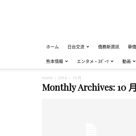
ホーム
日台交流
僑務新資訊
華
熊本情報
エンタメ・ｽﾎﾟｰﾂ
動画
Home
2016
10 月
Monthly Archives: 10 