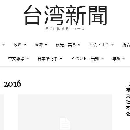
台湾新聞
日台に関するニュース
僑
政治
経済
観光・美食
社会・生活
総
中文報導
日本語記事
イベント・告知
專欄
月 2016
【
報
頁
社
有
公