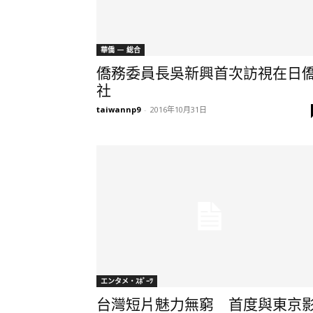
華僑 — 総合
僑務委員長吳新興首次訪視在日
社
taiwannp9
-
2016年10月31日
エンタメ・ｽﾎﾟｰﾂ
台灣短片魅力無窮 首度與東京