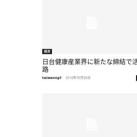
経済
日台健康産業界に新たな締結で
路
taiwannp1
-
2016年10月30日