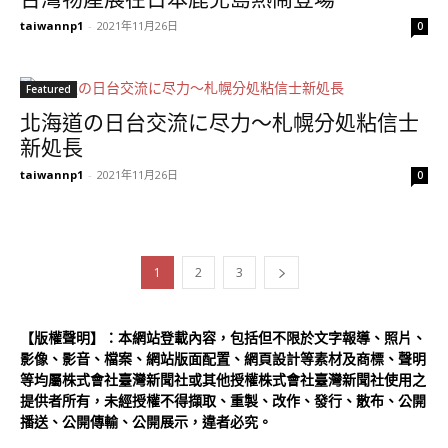
taiwannp1
-
2021年11月26日
0
Featured
北海道の日台交流に尽力～札幌分処粘信士
新処長
taiwannp1
-
2021年11月26日
0
1
2
3
【版權聲明】：本網站登載內容，包括但不限於文字報導、照片、
影像、影音、檔案、網站版面配置、網頁設計等素材及商標、聲明
等均屬株式會社臺灣新聞社或其他授權株式會社臺灣新聞社使用之
提供者所有，未經授權不得擷取、重製、改作、發行、散布、公開
播送、公開傳輸、公開展示，違者必究。