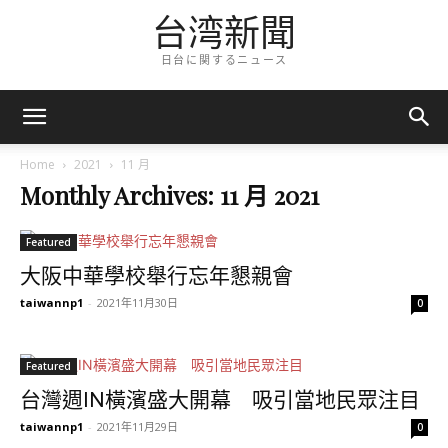
台湾新聞
日台に関するニュース
Home
2021
11 月
Monthly Archives: 11 月 2021
Featured
大阪中華學校舉行忘年懇親會
taiwannp1
-
2021年11月30日
0
Featured
台灣週IN橫濱盛大開幕 吸引當地民眾注目
taiwannp1
-
2021年11月29日
0