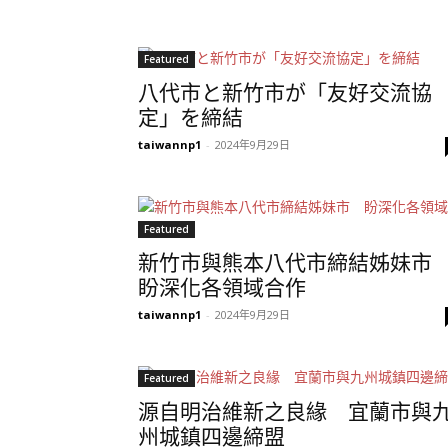
Featured
八代市と新竹市が「友好交流協
定」を締結
taiwannp1
-
2024年9月29日
Featured
新竹市與熊本八代市締結姊妹
盼深化各領域合作
taiwannp1
-
2024年9月29日
Featured
源自明治維新之良緣 宜蘭市與
州城鎮四邊締盟