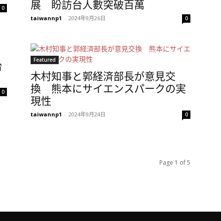
展 盼訪台人數突破百萬
0
taiwannp1
-
2024年9月26日
0
Featured
台
木村知事と郭経済部長が意見交
換 熊本にサイエンスパークの実
0
現性
taiwannp1
-
2024年9月24日
0
Page 1 of 5