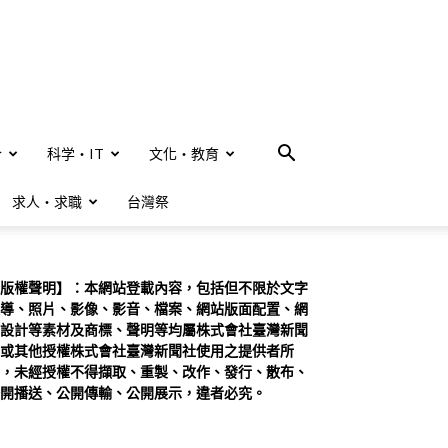
合
科学・IT
文化・教育
求人・求職
台灣祭
版權聲明】：本網站登載內容，包括但不限於文字
導、照片、影像、影音、檔案、網站版面配置、網
設計等素材及商標、聲明等均屬株式會社臺灣新聞
或其他授權株式會社臺灣新聞社使用之提供者所
，未經授權不得擷取、重製、改作、發行、散布、
開播送、公開傳輸、公開展示，違者必究。