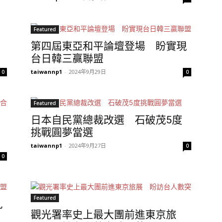
Featured
第四屆東亞和平論壇登場 盼實現
台日韓三贏聯盟
taiwannp1
-
2024年9月29日
0
0
Featured
日本自民黨總裁改選 石破茂5度
市
挑戰圓夢當選
taiwannp1
-
2024年9月27日
0
0
Featured
九
觀光署率史上最大團前進東京旅