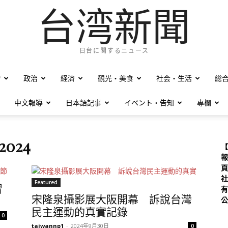
台湾新聞
日台に関するニュース
僑
政治
経済
観光・美食
社会・生活
総
中文報導
日本語記事
イベント・告知
專欄
 2024
【
報
頁
社
Featured
習
有
宋隆泉攝影展大阪開幕 訴說台灣
公
民主運動的真實記錄
0
taiwannp1
-
2024年9月30日
0