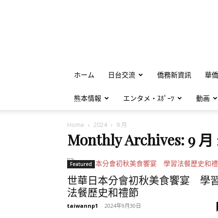
ホーム
日台交流
僑務新資訊
華
熊本情報
エンタメ・ｽﾎﾟｰﾂ
動画
Home
2024
9 月
Monthly Archives: 9 月
Featured
世華日本分會初秋美食饗宴 學
法餐歷史和禮節
taiwannp1
-
2024年9月30日